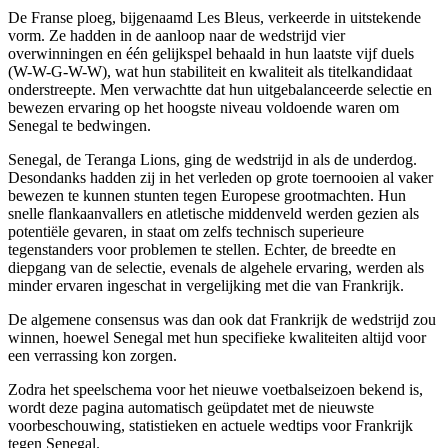
De Franse ploeg, bijgenaamd Les Bleus, verkeerde in uitstekende
vorm. Ze hadden in de aanloop naar de wedstrijd vier
overwinningen en één gelijkspel behaald in hun laatste vijf duels
(W-W-G-W-W), wat hun stabiliteit en kwaliteit als titelkandidaat
onderstreepte. Men verwachtte dat hun uitgebalanceerde selectie en
bewezen ervaring op het hoogste niveau voldoende waren om
Senegal te bedwingen.
Senegal, de Teranga Lions, ging de wedstrijd in als de underdog.
Desondanks hadden zij in het verleden op grote toernooien al vaker
bewezen te kunnen stunten tegen Europese grootmachten. Hun
snelle flankaanvallers en atletische middenveld werden gezien als
potentiële gevaren, in staat om zelfs technisch superieure
tegenstanders voor problemen te stellen. Echter, de breedte en
diepgang van de selectie, evenals de algehele ervaring, werden als
minder ervaren ingeschat in vergelijking met die van Frankrijk.
De algemene consensus was dan ook dat Frankrijk de wedstrijd zou
winnen, hoewel Senegal met hun specifieke kwaliteiten altijd voor
een verrassing kon zorgen.
Zodra het speelschema voor het nieuwe voetbalseizoen bekend is,
wordt deze pagina automatisch geüpdatet met de nieuwste
voorbeschouwing, statistieken en actuele wedtips voor Frankrijk
tegen Senegal.