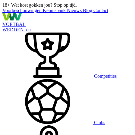
18+
Wat kost gokken jou? Stop op tijd.
Voorbeschouwingen
Kennisbank
Nieuws
Blog
Contact
VOETBAL
WEDDEN
.eu
Competities
Clubs