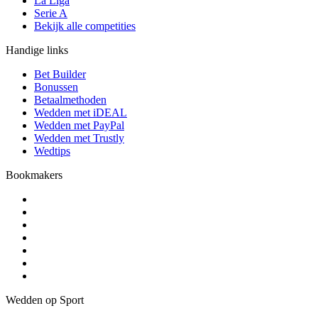
La Liga
Serie A
Bekijk alle competities
Handige links
Bet Builder
Bonussen
Betaalmethoden
Wedden met iDEAL
Wedden met PayPal
Wedden met Trustly
Wedtips
Bookmakers
Wedden op Sport