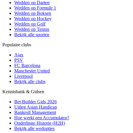
Wedden op Darten
Wedden op Formule 1
Wedden op Boksen
Wedden op Hockey
Wedden op Golf
Wedden op Tennis
Bekijk alle sporten
Populaire clubs
Ajax
PSV
FC Barcelona
Manchester United
Liverpool
Bekijk alle clubs
Kennisbank & Gidsen
Bet Builder Gids 2026
Uitleg Asian Handicap
Bankroll Management
Hoe werkt een Accumulator?
Onderlinge Historie (H2H)
Bekijk alle wedopties