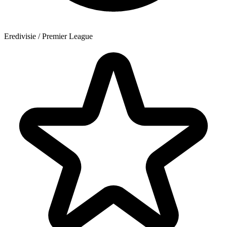
Eredivisie / Premier League