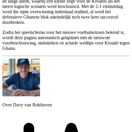
de lange adem, waarbij een kleine zege voor de Kroaten als het
meest logische scenario werd beschouwd. Met de 2-1 einduitslag
werd die nipte overwinning inderdaad realiteit, al werd het
defensieve Ghanese blok uiteindelijk toch twee keer succesvol
doorbroken.
Zodra het speelschema voor het nieuwe voetbalseizoen bekend is,
wordt deze pagina automatisch geüpdatet met de nieuwste
voorbeschouwing, statistieken en actuele wedtips voor Kroatië tegen
Ghana.
Over Davy van Bokhoven