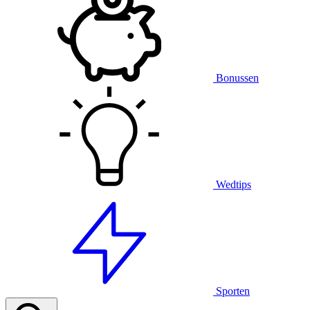
Bonussen
Wedtips
Sporten