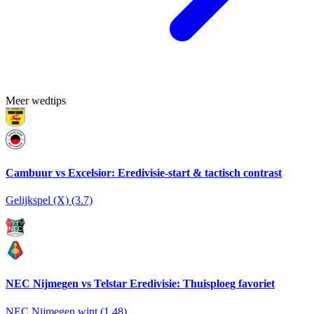
Meer wedtips
Cambuur vs Excelsior: Eredivisie-start & tactisch contrast
Gelijkspel (X) (3.7)
NEC Nijmegen vs Telstar Eredivisie: Thuisploeg favoriet
NEC Nijmegen wint (1.48)