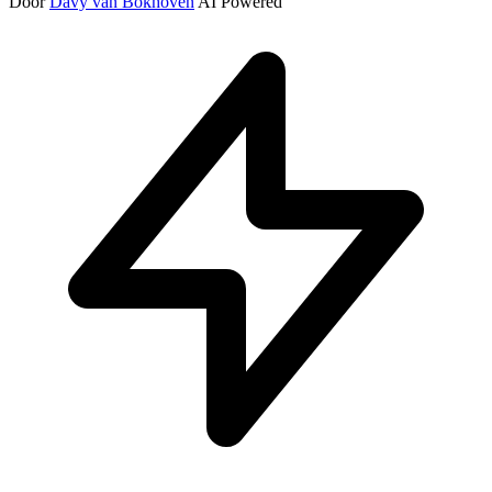
Door
Davy van Bokhoven
AI Powered