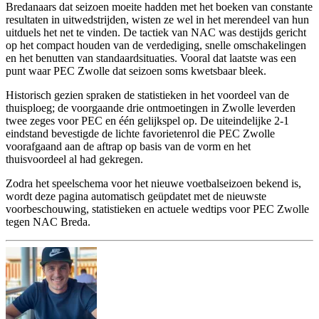
Bredanaars dat seizoen moeite hadden met het boeken van constante
resultaten in uitwedstrijden, wisten ze wel in het merendeel van hun
uitduels het net te vinden. De tactiek van NAC was destijds gericht
op het compact houden van de verdediging, snelle omschakelingen
en het benutten van standaardsituaties. Vooral dat laatste was een
punt waar PEC Zwolle dat seizoen soms kwetsbaar bleek.
Historisch gezien spraken de statistieken in het voordeel van de
thuisploeg; de voorgaande drie ontmoetingen in Zwolle leverden
twee zeges voor PEC en één gelijkspel op. De uiteindelijke 2-1
eindstand bevestigde de lichte favorietenrol die PEC Zwolle
voorafgaand aan de aftrap op basis van de vorm en het
thuisvoordeel al had gekregen.
Zodra het speelschema voor het nieuwe voetbalseizoen bekend is,
wordt deze pagina automatisch geüpdatet met de nieuwste
voorbeschouwing, statistieken en actuele wedtips voor PEC Zwolle
tegen NAC Breda.