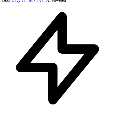
Door
Davy van Bokhoven
AI Powered