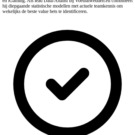
en iGaming. Als lead Data-Analist bij Voetbalwedden.eu combineert
hij diepgaande statistische modellen met actuele teamkennis om
wekelijks de beste value bets te identificeren.