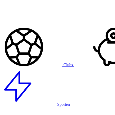
Clubs
Sporten