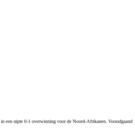
 in een nipte 0-1 overwinning voor de Noord-Afrikanen. Voorafgaand