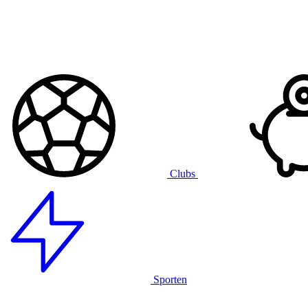
Clubs
Sporten