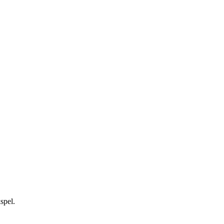
spel.