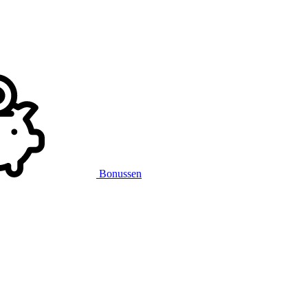
Bonussen