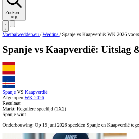
Zoeken...
⌘
K
Voetbalwedden.eu
/
Wedtips
/
Spanje vs Kaapverdië: WK 2026 voorsp
Spanje vs Kaapverdië: Uitslag 
Spanje
VS
Kaapverdië
Afgelopen
WK 2026
Resultaat
Markt: Reguliere speeltijd (1X2)
Spanje wint
Onderbouwing:
Op 15 juni 2026 speelden Spanje en Kaapverdië tegen 