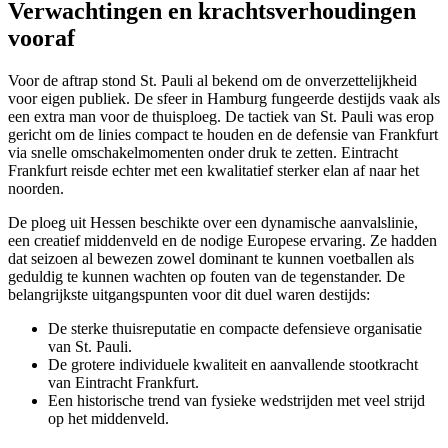
Verwachtingen en krachtsverhoudingen
vooraf
Voor de aftrap stond St. Pauli al bekend om de onverzettelijkheid
voor eigen publiek. De sfeer in Hamburg fungeerde destijds vaak als
een extra man voor de thuisploeg. De tactiek van St. Pauli was erop
gericht om de linies compact te houden en de defensie van Frankfurt
via snelle omschakelmomenten onder druk te zetten. Eintracht
Frankfurt reisde echter met een kwalitatief sterker elan af naar het
noorden.
De ploeg uit Hessen beschikte over een dynamische aanvalslinie,
een creatief middenveld en de nodige Europese ervaring. Ze hadden
dat seizoen al bewezen zowel dominant te kunnen voetballen als
geduldig te kunnen wachten op fouten van de tegenstander. De
belangrijkste uitgangspunten voor dit duel waren destijds:
De sterke thuisreputatie en compacte defensieve organisatie
van St. Pauli.
De grotere individuele kwaliteit en aanvallende stootkracht
van Eintracht Frankfurt.
Een historische trend van fysieke wedstrijden met veel strijd
op het middenveld.