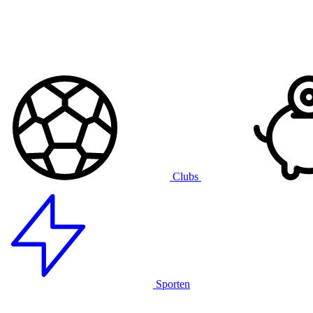
Clubs
Sporten