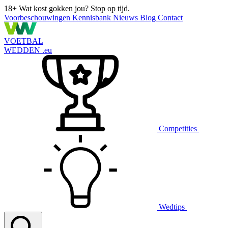
18+
Wat kost gokken jou? Stop op tijd.
Voorbeschouwingen
Kennisbank
Nieuws
Blog
Contact
VOETBAL
WEDDEN
.eu
Competities
Wedtips