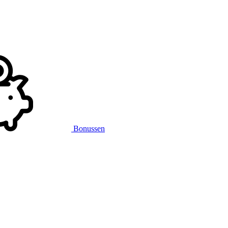
Bonussen