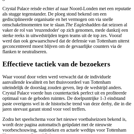
Crystal Palace reisde echter af naar Noord-Londen met een reputatie
als stugge tegenstander. De ploeg stond bekend om een
gedisciplineerde organisatie en het vermogen om via snelle
omschakelmomenten toe te slaan.
The Eagles
hadden dat seizoen al
vaker de rol van 'reuzendoder' op zich genomen, mede dankzij een
sterke reeks in uitwedstrijden tegen teams uit de top zes. Vooraf
werd dan ook gewaarschuwd dat de defensie van Tottenham uiterst
geconcentreerd moest blijven om de gevaarlijke counters via de
flanken te neutraliseren.
Effectieve tactiek van de bezoekers
Waar vooraf door velen werd verwacht dat de individuele
aanvallende kwaliteit en het thuisvoordeel van Tottenham
uiteindelijk de doorslag zouden geven, liep de wedstrijd anders.
Crystal Palace voerde hun countertactiek perfect uit en profiteerde
optimaal van de geboden ruimtes. De doelpuntrijke 1-3 eindstand
paste overigens wel in de historische trend van deze derby, die in die
jaren steevast garant stond voor veel treffers.
Zodra het speelschema voor het nieuwe voetbalseizoen bekend is,
wordt deze pagina automatisch geüpdatet met de nieuwste
voorbeschouwing, statistieken en actuele wedtips voor Tottenham