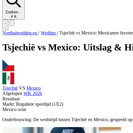
Zoeken...
⌘
K
Voetbalwedden.eu
/
Wedtips
/
Tsjechië vs Mexico: Mexicanen favoriet 
Tsjechië vs Mexico: Uitslag & H
Tsjechië
VS
Mexico
Afgelopen
WK 2026
Resultaat
Markt: Reguliere speeltijd (1X2)
Mexico wint
Onderbouwing:
De wedstrijd tussen Tsjechië en Mexico, gespeeld op