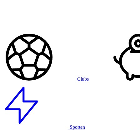
Clubs
Sporten