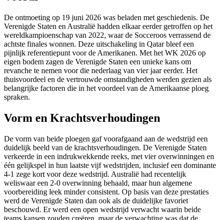
De ontmoeting op 19 juni 2026 was beladen met geschiedenis. De
Verenigde Staten en Australië hadden elkaar eerder getroffen op het
wereldkampioenschap van 2022, waar de Socceroos verrassend de
achtste finales wonnen. Deze uitschakeling in Qatar bleef een
pijnlijk referentiepunt voor de Amerikanen. Met het WK 2026 op
eigen bodem zagen de Verenigde Staten een unieke kans om
revanche te nemen voor die nederlaag van vier jaar eerder. Het
thuisvoordeel en de vertrouwde omstandigheden werden gezien als
belangrijke factoren die in het voordeel van de Amerikaanse ploeg
spraken.
Vorm en Krachtsverhoudingen
De vorm van beide ploegen gaf voorafgaand aan de wedstrijd een
duidelijk beeld van de krachtsverhoudingen. De Verenigde Staten
verkeerde in een indrukwekkende reeks, met vier overwinningen en
één gelijkspel in hun laatste vijf wedstrijden, inclusief een dominante
4-1 zege kort voor deze wedstrijd. Australië had recentelijk
weliswaar een 2-0 overwinning behaald, maar hun algemene
voorbereiding leek minder consistent. Op basis van deze prestaties
werd de Verenigde Staten dan ook als de duidelijke favoriet
beschouwd. Er werd een open wedstrijd verwacht waarin beide
teams kansen zouden creëren, maar de verwachting was dat de