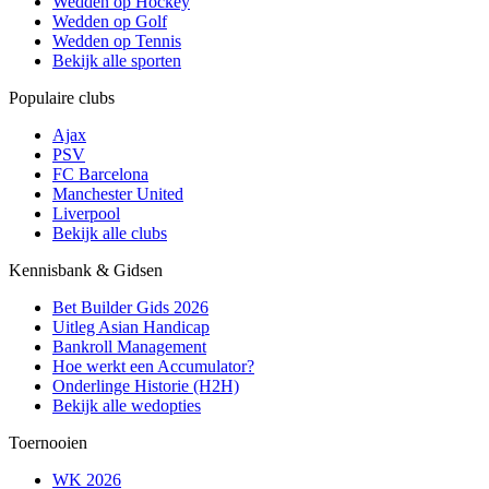
Wedden op Hockey
Wedden op Golf
Wedden op Tennis
Bekijk alle sporten
Populaire clubs
Ajax
PSV
FC Barcelona
Manchester United
Liverpool
Bekijk alle clubs
Kennisbank & Gidsen
Bet Builder Gids 2026
Uitleg Asian Handicap
Bankroll Management
Hoe werkt een Accumulator?
Onderlinge Historie (H2H)
Bekijk alle wedopties
Toernooien
WK 2026