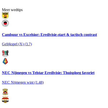
Meer wedtips
Cambuur vs Excelsior: Eredivisie-start & tactisch contrast
Gelijkspel (X) (3.7)
NEC Nijmegen vs Telstar Eredivisie: Thuisploeg favoriet
NEC Nijmegen wint (1.48)