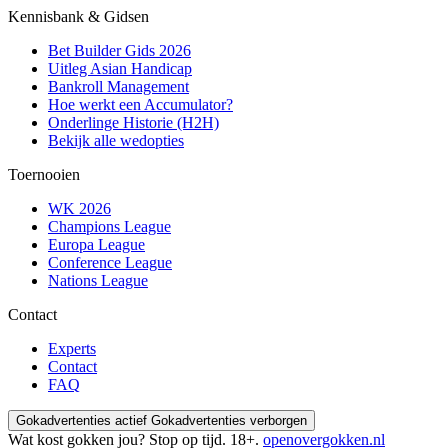
Kennisbank & Gidsen
Bet Builder Gids 2026
Uitleg Asian Handicap
Bankroll Management
Hoe werkt een Accumulator?
Onderlinge Historie (H2H)
Bekijk alle wedopties
Toernooien
WK 2026
Champions League
Europa League
Conference League
Nations League
Contact
Experts
Contact
FAQ
Gokadvertenties actief
Gokadvertenties verborgen
Wat kost gokken jou? Stop op tijd. 18+.
openovergokken.nl