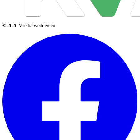
© 2026 Voetbalwedden.eu