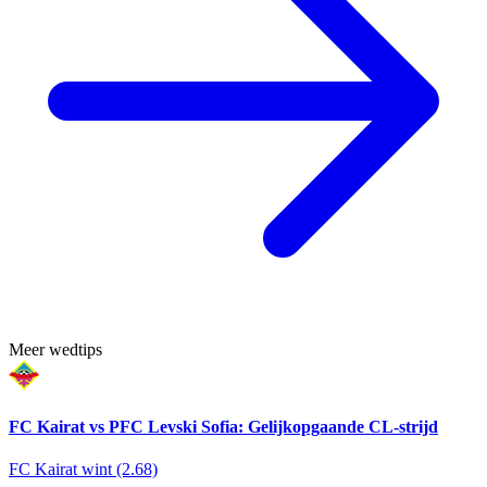
Meer wedtips
FC Kairat vs PFC Levski Sofia: Gelijkopgaande CL-strijd
FC Kairat wint (2.68)