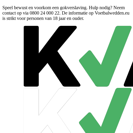
Speel bewust en voorkom een gokverslaving. Hulp nodig? Neem
contact op via
0800 24 000 22
. De informatie op Voetbalwedden.eu
is strikt voor personen van 18 jaar en ouder.