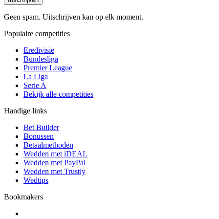
Geen spam. Uitschrijven kan op elk moment.
Populaire competities
Eredivisie
Bundesliga
Premier League
La Liga
Serie A
Bekijk alle competities
Handige links
Bet Builder
Bonussen
Betaalmethoden
Wedden met iDEAL
Wedden met PayPal
Wedden met Trustly
Wedtips
Bookmakers