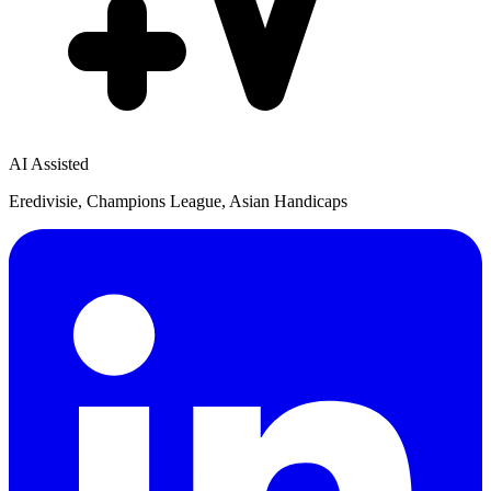
AI Assisted
Eredivisie, Champions League, Asian Handicaps