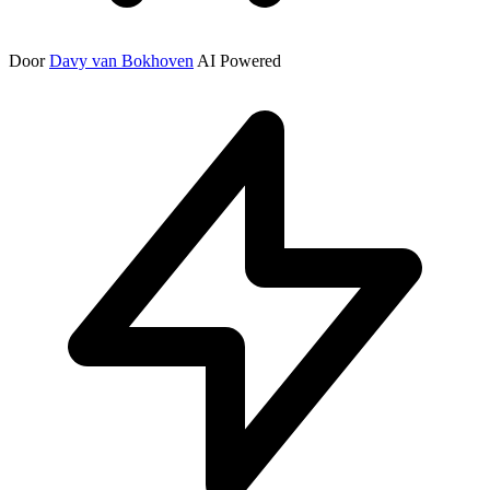
Door
Davy van Bokhoven
AI Powered