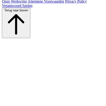
Onze Werkwijze
Algemene Voorwaarden
Privacy Policy
Verantwoord Spelen
Terug naar boven