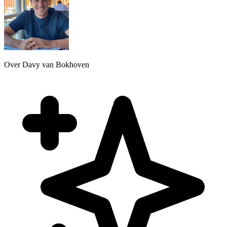
Over Davy van Bokhoven