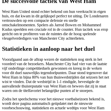
De succesvolle tactiek van West Ham
West Ham United stond echter bekend om hun veerkracht in eigen
huis, en dat kwam in dit gelijkspel perfect tot uiting. De Londenaren
vertrouwden op een compacte defensie en snelle
omschakelmomenten. Spelers als Jarrod Bowen en Mohammed
Kudus speelden een cruciale rol in de counter. Hun tactiek was erop
gericht om te profiteren van de ruimtes die de hoog spelende
vleugelverdedigers van Manchester City achterlieten.
Statistieken in aanloop naar het duel
Voorafgaand aan de aftrap wezen de statistieken nog sterk in het
voordeel van de bezoekers. Manchester City had vier van de laatste
vijf onderlinge competitieduels gewonnen en kreeg in de weken
voor dit duel nauwelijks tegendoelpunten. Daar stond tegenover dat
West Ham in bijna 80% van hun thuiswedstrijden dat seizoen het net
wist te vinden. Dat de wedstrijd in 1-1 eindigde, bevestigde de
aanvallende thuisreputatie van West Ham en bewees dat zij in staat
waren om de titelfavoriet belangrijke punten af te snoepen.
Zodra het speelschema voor het nieuwe voetbalseizoen bekend is,
wordt deze pagina automatisch geüpdatet met de nieuwste
voorbeschouwing, statistieken en actuele wedtips voor West Ham