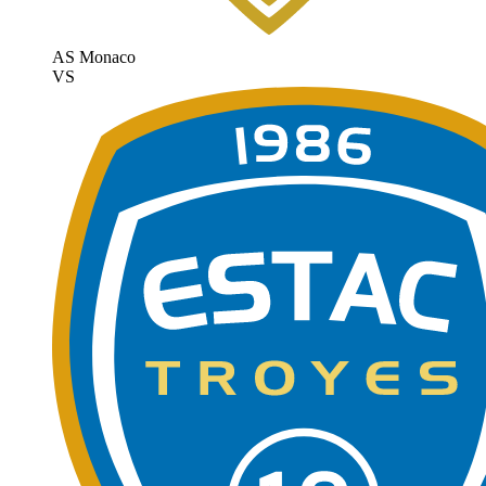
AS Monaco
VS