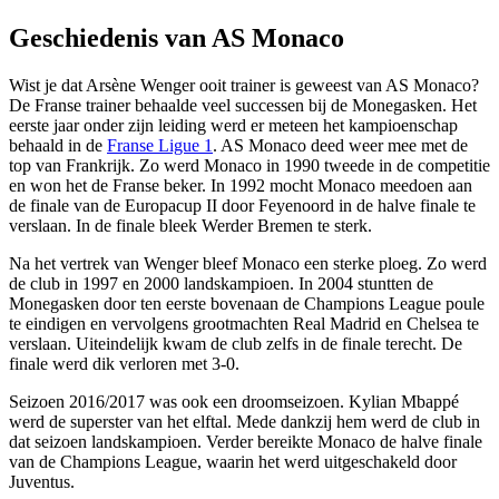
Geschiedenis van AS Monaco
Wist je dat Arsène Wenger ooit trainer is geweest van AS Monaco?
De Franse trainer behaalde veel successen bij de Monegasken. Het
eerste jaar onder zijn leiding werd er meteen het kampioenschap
behaald in de
Franse Ligue 1
. AS Monaco deed weer mee met de
top van Frankrijk. Zo werd Monaco in 1990 tweede in de competitie
en won het de Franse beker. In 1992 mocht Monaco meedoen aan
de finale van de Europacup II door Feyenoord in de halve finale te
verslaan. In de finale bleek Werder Bremen te sterk.
Na het vertrek van Wenger bleef Monaco een sterke ploeg. Zo werd
de club in 1997 en 2000 landskampioen. In 2004 stuntten de
Monegasken door ten eerste bovenaan de Champions League poule
te eindigen en vervolgens grootmachten Real Madrid en Chelsea te
verslaan. Uiteindelijk kwam de club zelfs in de finale terecht. De
finale werd dik verloren met 3-0.
Seizoen 2016/2017 was ook een droomseizoen. Kylian Mbappé
werd de superster van het elftal. Mede dankzij hem werd de club in
dat seizoen landskampioen. Verder bereikte Monaco de halve finale
van de Champions League, waarin het werd uitgeschakeld door
Juventus.