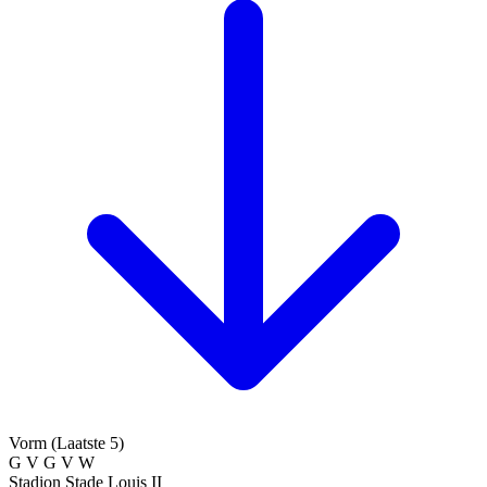
Vorm (Laatste 5)
G
V
G
V
W
Stadion
Stade Louis II