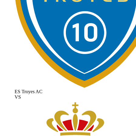
ES Troyes AC
VS