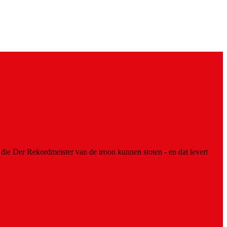
 die Der Rekordmeister van de troon kunnen stoten - en dat levert