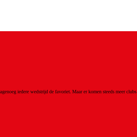
nagenoeg iedere wedstrijd de favoriet. Maar er komen steeds meer clubs