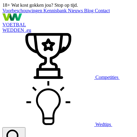
18+
Wat kost gokken jou? Stop op tijd.
Voorbeschouwingen
Kennisbank
Nieuws
Blog
Contact
VOETBAL
WEDDEN
.eu
Competities
Wedtips