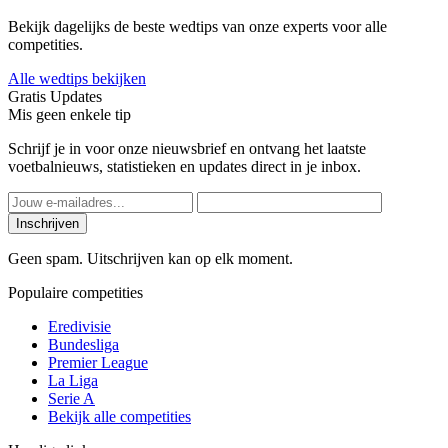
Bekijk dagelijks de beste wedtips van onze experts voor alle
competities.
Alle wedtips bekijken
Gratis Updates
Mis geen enkele tip
Schrijf je in voor onze nieuwsbrief en ontvang het laatste
voetbalnieuws, statistieken en updates direct in je inbox.
Inschrijven
Geen spam. Uitschrijven kan op elk moment.
Populaire competities
Eredivisie
Bundesliga
Premier League
La Liga
Serie A
Bekijk alle competities