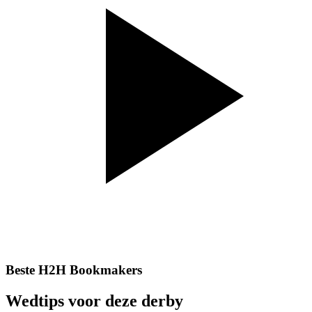
Beste H2H Bookmakers
Wedtips voor deze derby