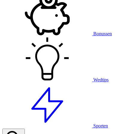
Bonussen
Wedtips
Sporten