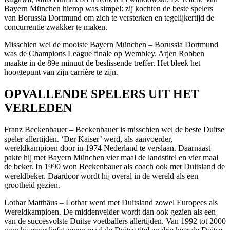
Bayern München hierop was simpel: zij kochten de beste spelers
van Borussia Dortmund om zich te versterken en tegelijkertijd de
concurrentie zwakker te maken.
Misschien wel de mooiste Bayern München – Borussia Dortmund
was de Champions League finale op Wembley. Arjen Robben
maakte in de 89e minuut de beslissende treffer. Het bleek het
hoogtepunt van zijn carrière te zijn.
OPVALLENDE SPELERS UIT HET
VERLEDEN
Franz Beckenbauer – Beckenbauer is misschien wel de beste Duitse
speler allertijden. ‘Der Kaiser’ werd, als aanvoerder,
wereldkampioen door in 1974 Nederland te verslaan. Daarnaast
pakte hij met Bayern München vier maal de landstitel en vier maal
de beker. In 1990 won Beckenbauer als coach ook met Duitsland de
wereldbeker. Daardoor wordt hij overal in de wereld als een
grootheid gezien.
Lothar Matthäus – Lothar werd met Duitsland zowel Europees als
Wereldkampioen. De middenvelder wordt dan ook gezien als een
van de succesvolste Duitse voetballers allertijden. Van 1992 tot 2000