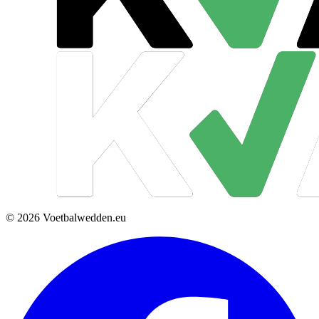
© 2026 Voetbalwedden.eu