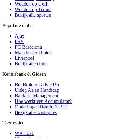
Wedden op Golf
Wedden op Tennis
Bekijk alle sporten
Populaire clubs
Ajax
PSV
FC Barcelona
Manchester United
Liverpool
Bekijk alle clubs
Kennisbank & Gidsen
Bet Builder Gids 2026
Uitleg Asian Handicap
Bankroll Management
Hoe werkt een Accumulator?
Onderlinge Historie (H2H)
Bekijk alle wedopties
Toernooien
WK 2026