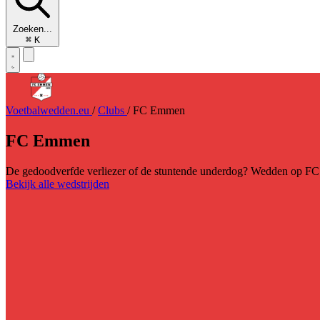
Zoeken...
⌘
K
Voetbalwedden.eu
/
Clubs
/
FC Emmen
FC Emmen
De gedoodverfde verliezer of de stuntende underdog? Wedden op FC
Bekijk alle wedstrijden