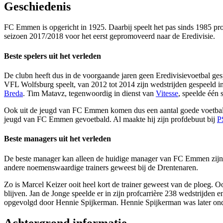
Geschiedenis
FC Emmen is opgericht in 1925. Daarbij speelt het pas sinds 1985 pro
seizoen 2017/2018 voor het eerst gepromoveerd naar de Eredivisie.
Beste spelers uit het verleden
De clubn heeft dus in de voorgaande jaren geen Eredivisievoetbal ges
VFL Wolfsburg speelt, van 2012 tot 2014 zijn wedstrijden gespeeld in
Breda
. Tim Matavz, tegenwoordig in dienst van
Vitesse
, speelde één
Ook uit de jeugd van FC Emmen komen dus een aantal goede voetballe
jeugd van FC Emmen gevoetbald. Al maakte hij zijn profdebuut bij
P
Beste managers uit het verleden
De beste manager kan alleen de huidige manager van FC Emmen zijn. Di
andere noemenswaardige trainers geweest bij de Drentenaren.
Zo is Marcel Keizer ooit heel kort de trainer geweest van de ploeg. 
blijven. Jan de Jonge speelde er in zijn profcarrière 238 wedstrijden e
opgevolgd door Hennie Spijkerman. Hennie Spijkerman was later onde