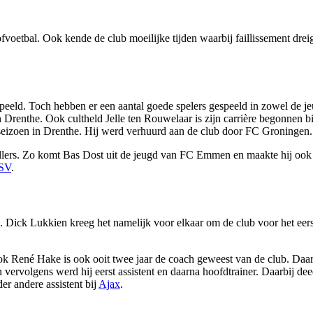
fvoetbal. Ook kende de club moeilijke tijden waarbij faillissement drei
peeld. Toch hebben er een aantal goede spelers gespeeld in zowel de je
 Drenthe. Ook cultheld Jelle ten Rouwelaar is zijn carrière begonnen b
 seizoen in Drenthe. Hij werd verhuurd aan de club door FC Groningen.
rs. Zo komt Bas Dost uit de jeugd van FC Emmen en maakte hij ook zij
SV
.
ck Lukkien kreeg het namelijk voor elkaar om de club voor het eerst i
Ook René Hake is ook ooit twee jaar de coach geweest van de club. Daa
n vervolgens werd hij eerst assistent en daarna hoofdtrainer. Daarbij dee
r andere assistent bij
Ajax
.