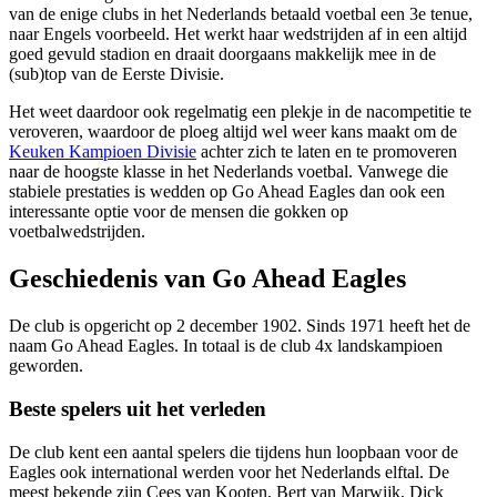
van de enige clubs in het Nederlands betaald voetbal een 3e tenue,
naar Engels voorbeeld. Het werkt haar wedstrijden af in een altijd
goed gevuld stadion en draait doorgaans makkelijk mee in de
(sub)top van de Eerste Divisie.
Het weet daardoor ook regelmatig een plekje in de nacompetitie te
veroveren, waardoor de ploeg altijd wel weer kans maakt om de
Keuken Kampioen Divisie
achter zich te laten en te promoveren
naar de hoogste klasse in het Nederlands voetbal. Vanwege die
stabiele prestaties is wedden op Go Ahead Eagles dan ook een
interessante optie voor de mensen die gokken op
voetbalwedstrijden.
Geschiedenis van Go Ahead Eagles
De club is opgericht op 2 december 1902. Sinds 1971 heeft het de
naam Go Ahead Eagles. In totaal is de club 4x landskampioen
geworden.
Beste spelers uit het verleden
De club kent een aantal spelers die tijdens hun loopbaan voor de
Eagles ook international werden voor het Nederlands elftal. De
meest bekende zijn Cees van Kooten, Bert van Marwijk, Dick