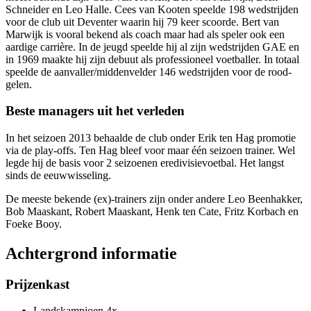
Schneider en Leo Halle. Cees van Kooten speelde 198 wedstrijden
voor de club uit Deventer waarin hij 79 keer scoorde. Bert van
Marwijk is vooral bekend als coach maar had als speler ook een
aardige carrière. In de jeugd speelde hij al zijn wedstrijden GAE en
in 1969 maakte hij zijn debuut als professioneel voetballer. In totaal
speelde de aanvaller/middenvelder 146 wedstrijden voor de rood-
gelen.
Beste managers uit het verleden
In het seizoen 2013 behaalde de club onder Erik ten Hag promotie
via de play-offs. Ten Hag bleef voor maar één seizoen trainer. Wel
legde hij de basis voor 2 seizoenen eredivisievoetbal. Het langst
sinds de eeuwwisseling.
De meeste bekende (ex)-trainers zijn onder andere Leo Beenhakker,
Bob Maaskant, Robert Maaskant, Henk ten Cate, Fritz Korbach en
Foeke Booy.
Achtergrond informatie
Prijzenkast
Landskampioen 4x