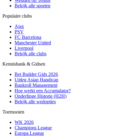
Wedden op Tennis
Bekijk alle sporten
Populaire clubs
Ajax
PSV
FC Barcelona
Manchester United
Liverpool
Bekijk alle clubs
Kennisbank & Gidsen
Bet Builder Gids 2026
Uitleg Asian Handicap
Bankroll Management
Hoe werkt een Accumulator?
Onderlinge Historie (H2H)
Bekijk alle wedopties
Toernooien
WK 2026
Champions League
Europa League