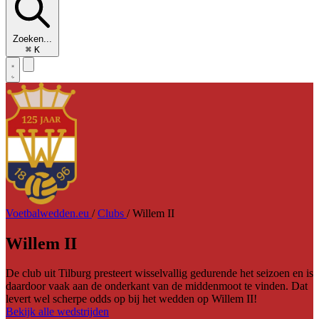
Zoeken...
⌘
K
Voetbalwedden.eu
/
Clubs
/
Willem II
Willem II
De club uit Tilburg presteert wisselvallig gedurende het seizoen en is
daardoor vaak aan de onderkant van de middenmoot te vinden. Dat
levert wel scherpe odds op bij het wedden op Willem II!
Bekijk alle wedstrijden