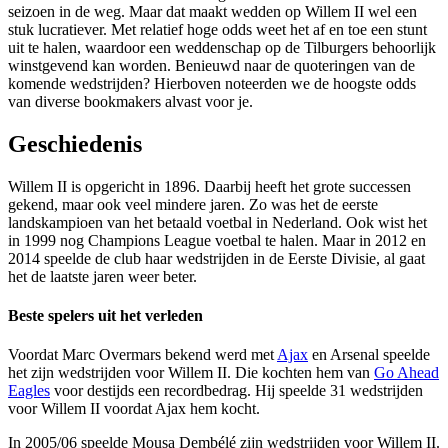
seizoen in de weg. Maar dat maakt wedden op Willem II wel een
stuk lucratiever. Met relatief hoge odds weet het af en toe een stunt
uit te halen, waardoor een weddenschap op de Tilburgers behoorlijk
winstgevend kan worden. Benieuwd naar de quoteringen van de
komende wedstrijden? Hierboven noteerden we de hoogste odds
van diverse bookmakers alvast voor je.
Geschiedenis
Willem II is opgericht in 1896. Daarbij heeft het grote successen
gekend, maar ook veel mindere jaren. Zo was het de eerste
landskampioen van het betaald voetbal in Nederland. Ook wist het
in 1999 nog Champions League voetbal te halen. Maar in 2012 en
2014 speelde de club haar wedstrijden in de Eerste Divisie, al gaat
het de laatste jaren weer beter.
Beste spelers uit het verleden
Voordat Marc Overmars bekend werd met
Ajax
en Arsenal speelde
het zijn wedstrijden voor Willem II. Die kochten hem van
Go Ahead
Eagles
voor destijds een recordbedrag. Hij speelde 31 wedstrijden
voor Willem II voordat Ajax hem kocht.
In 2005/06 speelde Mousa Dembélé zijn wedstrijden voor Willem II.