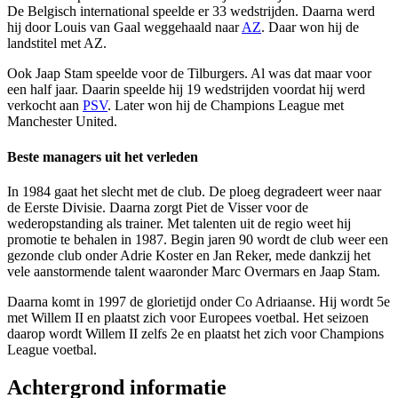
De Belgisch international speelde er 33 wedstrijden. Daarna werd
hij door Louis van Gaal weggehaald naar
AZ
. Daar won hij de
landstitel met AZ.
Ook Jaap Stam speelde voor de Tilburgers. Al was dat maar voor
een half jaar. Daarin speelde hij 19 wedstrijden voordat hij werd
verkocht aan
PSV
. Later won hij de Champions League met
Manchester United.
Beste managers uit het verleden
In 1984 gaat het slecht met de club. De ploeg degradeert weer naar
de Eerste Divisie. Daarna zorgt Piet de Visser voor de
wederopstanding als trainer. Met talenten uit de regio weet hij
promotie te behalen in 1987. Begin jaren 90 wordt de club weer een
gezonde club onder Adrie Koster en Jan Reker, mede dankzij het
vele aanstormende talent waaronder Marc Overmars en Jaap Stam.
Daarna komt in 1997 de glorietijd onder Co Adriaanse. Hij wordt 5e
met Willem II en plaatst zich voor Europees voetbal. Het seizoen
daarop wordt Willem II zelfs 2e en plaatst het zich voor Champions
League voetbal.
Achtergrond informatie