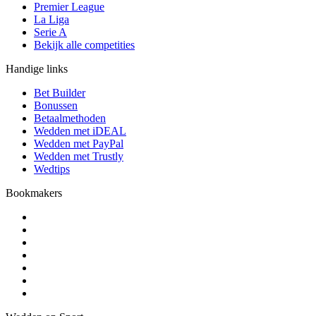
Premier League
La Liga
Serie A
Bekijk alle competities
Handige links
Bet Builder
Bonussen
Betaalmethoden
Wedden met iDEAL
Wedden met PayPal
Wedden met Trustly
Wedtips
Bookmakers