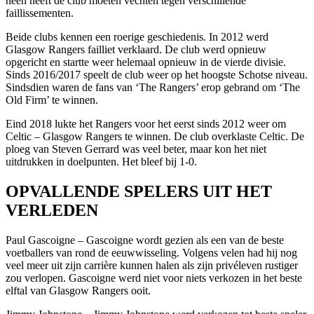
heen heeft de club moeten vechten tegen verschillende
faillissementen.
Beide clubs kennen een roerige geschiedenis. In 2012 werd
Glasgow Rangers failliet verklaard. De club werd opnieuw
opgericht en startte weer helemaal opnieuw in de vierde divisie.
Sinds 2016/2017 speelt de club weer op het hoogste Schotse niveau.
Sindsdien waren de fans van ‘The Rangers’ erop gebrand om ‘The
Old Firm’ te winnen.
Eind 2018 lukte het Rangers voor het eerst sinds 2012 weer om
Celtic – Glasgow Rangers te winnen. De club overklaste Celtic. De
ploeg van Steven Gerrard was veel beter, maar kon het niet
uitdrukken in doelpunten. Het bleef bij 1-0.
OPVALLENDE SPELERS UIT HET
VERLEDEN
Paul Gascoigne – Gascoigne wordt gezien als een van de beste
voetballers van rond de eeuwwisseling. Volgens velen had hij nog
veel meer uit zijn carrière kunnen halen als zijn privéleven rustiger
zou verlopen. Gascoigne werd niet voor niets verkozen in het beste
elftal van Glasgow Rangers ooit.