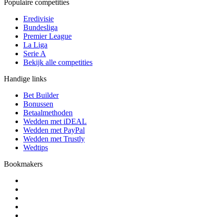
Populaire competities
Eredivisie
Bundesliga
Premier League
La Liga
Serie A
Bekijk alle competities
Handige links
Bet Builder
Bonussen
Betaalmethoden
Wedden met iDEAL
Wedden met PayPal
Wedden met Trustly
Wedtips
Bookmakers