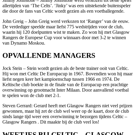
Jimmy Johnstone – Jimmy Johnstone werd verkozen tot beste speler
allertijden van ‘The Celts’. ‘Jinky’ was een uitstekende buitenspeler
die door de fans van Celtic wordt gezien als een voetballegende.
John Greig – John Greig werd verkozen tot ‘Ranger’ van de eeuw.
De verdediger speelde maar liefst 775 wedstrijden voor de club,
waarin hij 120 doelpunten wist te maken. Zo won hij met Glasgow
Rangers de Europese Cup voor winnaars door met 3-2 te winnen
van Dynamo Moskou.
OPVALLENDE MANAGERS
Jock Stein – Stein wordt gezien als de beste trainer ooit van Celtic.
Hij won met Celtic De Europacup in 1967. Bovendien won hij maar
liefst negen keer het kampioenschap tussen 1966 en 1974. De
Keltische club boekte in de finale van de Europacup een prachtige
overwinning op grootmacht Inter Milaan. Door aanvallend voetbal
te spelen won de club met 2-1.
Steven Gerrard: Gerard heeft met Glasgow Rangers niet veel prijzen
gewonnen, maar hij zet de club wel weer op de kaart, door de club
sinds lange tijd weer een overwinning te bezorgen tijdens Celtic –
Glasgow Rangers . Dit maakte bij de club veel los!
WEETJES BIJ CELTIC – GLASGOW