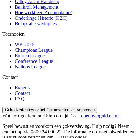
Uitleg Asian Handicap
Bankroll Management
Hoe werkt een Accumulator?
Onderlinge Historie (H2H)
Bekijk alle wedopties
Toernooien
WK 2026
Champions League
Europa League
Conference League
Nations League
Contact
Experts
Contact
FAQ
Gokadvertenties actief
Gokadvertenties verborgen
Wat kost gokken jou? Stop op tijd. 18+.
openovergokken.nl
Speel bewust en voorkom een gokverslaving. Hulp nodig? Neem
contact op via
0800 24 000 22
. De informatie op Voetbalwedden.eu
is strikt voor personen van 18 jaar en ouder.