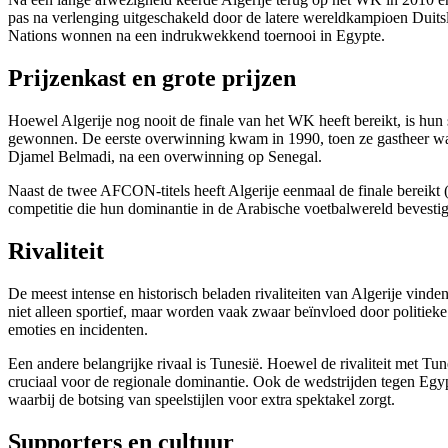
pas na verlenging uitgeschakeld door de latere wereldkampioen Duitsl
Nations wonnen na een indrukwekkend toernooi in Egypte.
Prijzenkast en grote prijzen
Hoewel Algerije nog nooit de finale van het WK heeft bereikt, is hun
gewonnen. De eerste overwinning kwam in 1990, toen ze gastheer ware
Djamel Belmadi, na een overwinning op Senegal.
Naast de twee AFCON-titels heeft Algerije eenmaal de finale bereikt 
competitie die hun dominantie in de Arabische voetbalwereld bevestigd
Rivaliteit
De meest intense en historisch beladen rivaliteiten van Algerije vind
niet alleen sportief, maar worden vaak zwaar beïnvloed door politieke 
emoties en incidenten.
Een andere belangrijke rivaal is Tunesië. Hoewel de rivaliteit met Tu
cruciaal voor de regionale dominantie. Ook de wedstrijden tegen Egy
waarbij de botsing van speelstijlen voor extra spektakel zorgt.
Supporters en cultuur