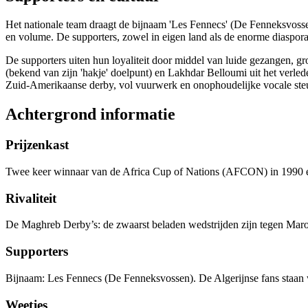
Het nationale team draagt de bijnaam 'Les Fennecs' (De Fenneksvossen
en volume. De supporters, zowel in eigen land als de enorme diaspora 
De supporters uiten hun loyaliteit door middel van luide gezangen, gr
(bekend van zijn 'hakje' doelpunt) en Lakhdar Belloumi uit het verled
Zuid-Amerikaanse derby, vol vuurwerk en onophoudelijke vocale ste
Achtergrond informatie
Prijzenkast
Twee keer winnaar van de Africa Cup of Nations (AFCON) in 1990 en 
Rivaliteit
De Maghreb Derby’s: de zwaarst beladen wedstrijden zijn tegen Marokk
Supporters
Bijnaam: Les Fennecs (De Fenneksvossen). De Algerijnse fans staan w
Weetjes