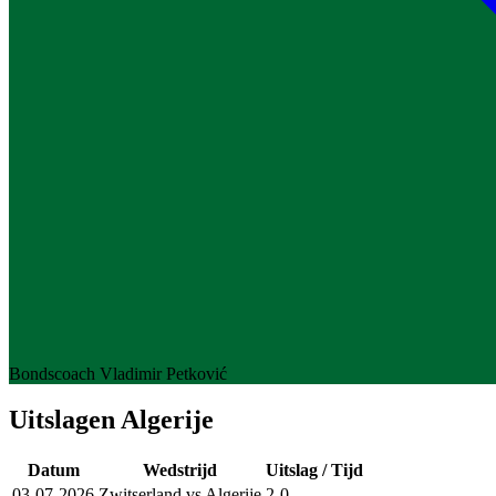
Bondscoach
Vladimir Petković
Uitslagen Algerije
Datum
Wedstrijd
Uitslag / Tijd
03-07-2026
Zwitserland
vs
Algerije
2-0