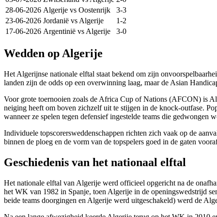
28-06-2026
Algerije
vs
Oostenrijk
3-3
23-06-2026
Jordanië
vs
Algerije
1-2
17-06-2026
Argentinië
vs
Algerije
3-0
Wedden op Algerije
Het Algerijnse nationale elftal staat bekend om zijn onvoorspelbaarhe
landen zijn de odds op een overwinning laag, maar de Asian Handic
Voor grote toernooien zoals de Africa Cup of Nations (AFCON) is Alger
neiging heeft om boven zichzelf uit te stijgen in de knock-outfase. 
wanneer ze spelen tegen defensief ingestelde teams die gedwongen wo
Individuele topscorersweddenschappen richten zich vaak op de aanval
binnen de ploeg en de vorm van de topspelers goed in de gaten voor
Geschiedenis van het nationaal elftal
Het nationale elftal van Algerije werd officieel opgericht na de onaf
het WK van 1982 in Spanje, toen Algerije in de openingswedstrijd se
beide teams doorgingen en Algerije werd uitgeschakeld) werd de Algeri
Na een lange afwezigheid keerde Algerije terug op het WK in 2010 e