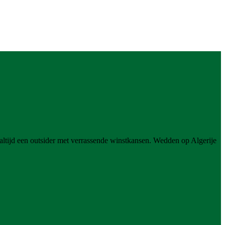
 altijd een outsider met verrassende winstkansen. Wedden op Algerije