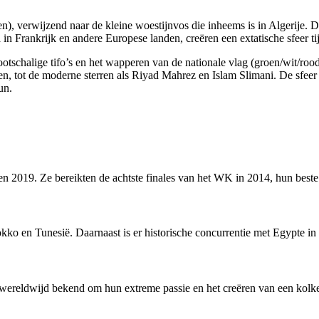
), verwijzend naar de kleine woestijnvos die inheems is in Algerije. 
in Frankrijk en andere Europese landen, creëren een extatische sfeer tij
ootschalige tifo’s en het wapperen van de nationale vlag (groen/wit/ro
en, tot de moderne sterren als Riyad Mahrez en Islam Slimani. De sfeer 
un.
2019. Ze bereikten de achtste finales van het WK in 2014, hun beste 
o en Tunesië. Daarnaast is er historische concurrentie met Egypte in 
ereldwijd bekend om hun extreme passie en het creëren van een kolken