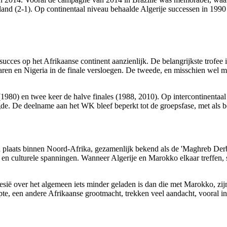
and (2-1). Op continentaal niveau behaalde Algerije successen in 1990 (
 succes op het Afrikaanse continent aanzienlijk. De belangrijkste trof
n en Nigeria in de finale versloegen. De tweede, en misschien wel me
(1980) en twee keer de halve finales (1988, 2010). Op intercontinentaa
e. De deelname aan het WK bleef beperkt tot de groepsfase, met als best
en plaats binnen Noord-Afrika, gezamenlijk bekend als de 'Maghreb Derby
en culturele spanningen. Wanneer Algerije en Marokko elkaar treffen, st
nesië over het algemeen iets minder geladen is dan die met Marokko, zij
pte, een andere Afrikaanse grootmacht, trekken veel aandacht, vooral