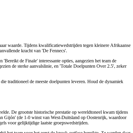
naar waarde. Tijdens kwalificatiewedstrijden tegen kleinere Afrikaanse
nvallende kracht van 'De Fennecs'.
 'Bereikt de Finale' interessante opties, aangezien het team de
zien de sterke aanvalslinie, en 'Totale Doelpunten Over 2.5', zeker
, die traditioneel de meeste doelpunten leveren. Houd de dynamiek
eelde. De grootste historische prestatie op wereldtoneel kwam tijdens
an Gijón' (de 1-0 winst van West-Duitsland op Oostenrijk, waardoor
ls voor gelijktijdige laatste groepswedstrijden.
j het team voor het eerst de knock-outfase bereikte. Ze werden daar