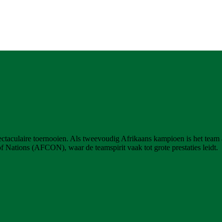
pectaculaire toernooien. Als tweevoudig Afrikaans kampioen is het team
 of Nations (AFCON), waar de teamspirit vaak tot grote prestaties leidt.