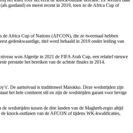
als gastland) en meest recent in 2019, toen ze de Africa Cup of
ee is de Africa Cup of Nations (AFCON), die ze tweemaal hebben
est gedenkwaardige, titel werd behaald in 2019 onder leiding van
l niveau won Algerije in 2021 de FIFA Arab Cup, een relatief nieuwe
e prestatie het bereiken van de achtste finales in 2014.
’s'. De aartsrivaal is traditioneel Marokko. Deze wedstrijden zijn
aat het hele continent stil en zijn de wedstrijden garant voor hevige
n de wedstrijden tussen de drie landen van de Maghreb-regio altijd
 in de knock-outfasen van de AFCON of tijdens WK-kwalificaties,