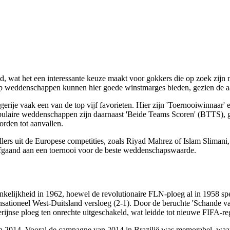
id, wat het een interessante keuze maakt voor gokkers die op zoek zijn 
ap weddenschappen kunnen hier goede winstmarges bieden, gezien de aa
ije vaak een van de top vijf favorieten. Hier zijn 'Toernooiwinnaar' en
Populaire weddenschappen zijn daarnaast 'Beide Teams Scoren' (BTTS), ge
rden tot aanvallen.
lers uit de Europese competities, zoals Riyad Mahrez of Islam Slimani
afgaand aan een toernooi voor de beste weddenschapswaarde.
hankelijkheid in 1962, hoewel de revolutionaire FLN-ploeg al in 1958 sp
nsationeel West-Duitsland versloeg (2-1). Door de beruchte 'Schande v
jnse ploeg ten onrechte uitgeschakeld, wat leidde tot nieuwe FIFA-rege
n 2014. Vooral de campagne van 2014 in Brazilië was memorabel, waarbi