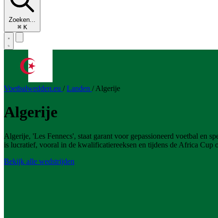
Zoeken...
⌘
K
Voetbalwedden.eu
/
Landen
/
Algerije
Algerije
Algerije, 'Les Fennecs', staat garant voor gepassioneerd voetbal en s
is lucratief, vooral in de kwalificatiereeksen en tijdens de Africa Cup
Bekijk alle wedstrijden