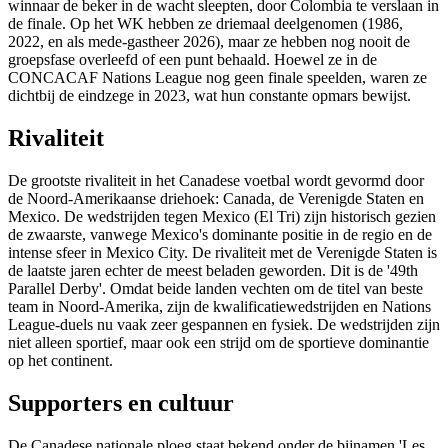
winnaar de beker in de wacht sleepten, door Colombia te verslaan in
de finale. Op het WK hebben ze driemaal deelgenomen (1986,
2022, en als mede-gastheer 2026), maar ze hebben nog nooit de
groepsfase overleefd of een punt behaald. Hoewel ze in de
CONCACAF Nations League nog geen finale speelden, waren ze
dichtbij de eindzege in 2023, wat hun constante opmars bewijst.
Rivaliteit
De grootste rivaliteit in het Canadese voetbal wordt gevormd door
de Noord-Amerikaanse driehoek: Canada, de Verenigde Staten en
Mexico. De wedstrijden tegen Mexico (El Tri) zijn historisch gezien
de zwaarste, vanwege Mexico's dominante positie in de regio en de
intense sfeer in Mexico City. De rivaliteit met de Verenigde Staten is
de laatste jaren echter de meest beladen geworden. Dit is de '49th
Parallel Derby'. Omdat beide landen vechten om de titel van beste
team in Noord-Amerika, zijn de kwalificatiewedstrijden en Nations
League-duels nu vaak zeer gespannen en fysiek. De wedstrijden zijn
niet alleen sportief, maar ook een strijd om de sportieve dominantie
op het continent.
Supporters en cultuur
De Canadese nationale ploeg staat bekend onder de bijnamen 'Les