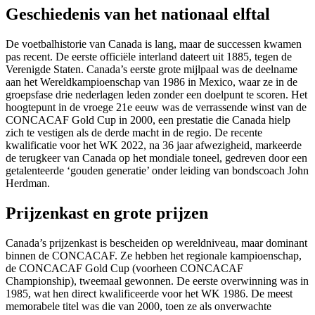
Geschiedenis van het nationaal elftal
De voetbalhistorie van Canada is lang, maar de successen kwamen
pas recent. De eerste officiële interland dateert uit 1885, tegen de
Verenigde Staten. Canada’s eerste grote mijlpaal was de deelname
aan het Wereldkampioenschap van 1986 in Mexico, waar ze in de
groepsfase drie nederlagen leden zonder een doelpunt te scoren. Het
hoogtepunt in de vroege 21e eeuw was de verrassende winst van de
CONCACAF Gold Cup in 2000, een prestatie die Canada hielp
zich te vestigen als de derde macht in de regio. De recente
kwalificatie voor het WK 2022, na 36 jaar afwezigheid, markeerde
de terugkeer van Canada op het mondiale toneel, gedreven door een
getalenteerde ‘gouden generatie’ onder leiding van bondscoach John
Herdman.
Prijzenkast en grote prijzen
Canada’s prijzenkast is bescheiden op wereldniveau, maar dominant
binnen de CONCACAF. Ze hebben het regionale kampioenschap,
de CONCACAF Gold Cup (voorheen CONCACAF
Championship), tweemaal gewonnen. De eerste overwinning was in
1985, wat hen direct kwalificeerde voor het WK 1986. De meest
memorabele titel was die van 2000, toen ze als onverwachte