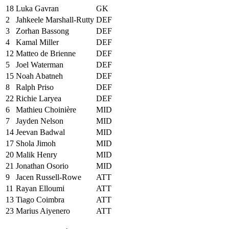
18
Luka Gavran
GK
2
Jahkeele Marshall-Rutty
DEF
3
Zorhan Bassong
DEF
4
Kamal Miller
DEF
12
Matteo de Brienne
DEF
5
Joel Waterman
DEF
15
Noah Abatneh
DEF
8
Ralph Priso
DEF
22
Richie Laryea
DEF
6
Mathieu Choinière
MID
7
Jayden Nelson
MID
14
Jeevan Badwal
MID
17
Shola Jimoh
MID
20
Malik Henry
MID
21
Jonathan Osorio
MID
9
Jacen Russell-Rowe
ATT
11
Rayan Elloumi
ATT
13
Tiago Coimbra
ATT
23
Marius Aiyenero
ATT