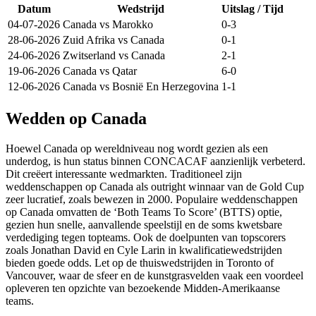
Datum
Wedstrijd
Uitslag / Tijd
04-07-2026
Canada
vs
Marokko
0-3
28-06-2026
Zuid Afrika
vs
Canada
0-1
24-06-2026
Zwitserland
vs
Canada
2-1
19-06-2026
Canada
vs
Qatar
6-0
12-06-2026
Canada
vs
Bosnië En Herzegovina
1-1
Wedden op Canada
Hoewel Canada op wereldniveau nog wordt gezien als een
underdog, is hun status binnen CONCACAF aanzienlijk verbeterd.
Dit creëert interessante wedmarkten. Traditioneel zijn
weddenschappen op Canada als outright winnaar van de Gold Cup
zeer lucratief, zoals bewezen in 2000. Populaire weddenschappen
op Canada omvatten de ‘Both Teams To Score’ (BTTS) optie,
gezien hun snelle, aanvallende speelstijl en de soms kwetsbare
verdediging tegen topteams. Ook de doelpunten van topscorers
zoals Jonathan David en Cyle Larin in kwalificatiewedstrijden
bieden goede odds. Let op de thuiswedstrijden in Toronto of
Vancouver, waar de sfeer en de kunstgrasvelden vaak een voordeel
opleveren ten opzichte van bezoekende Midden-Amerikaanse
teams.