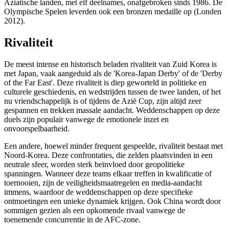
Aziatische landen, met elf deelnames, onafgebroken sinds 1986. De
Olympische Spelen leverden ook een bronzen medaille op (Londen
2012).
Rivaliteit
De meest intense en historisch beladen rivaliteit van Zuid Korea is
met Japan, vaak aangeduid als de 'Korea-Japan Derby' of de 'Derby
of the Far East'. Deze rivaliteit is diep geworteld in politieke en
culturele geschiedenis, en wedstrijden tussen de twee landen, of het
nu vriendschappelijk is of tijdens de Azië Cup, zijn altijd zeer
gespannen en trekken massale aandacht. Weddenschappen op deze
duels zijn populair vanwege de emotionele inzet en
onvoorspelbaarheid.
Een andere, hoewel minder frequent gespeelde, rivaliteit bestaat met
Noord-Korea. Deze confrontaties, die zelden plaatsvinden in een
neutrale sfeer, worden sterk beïnvloed door geopolitieke
spanningen. Wanneer deze teams elkaar treffen in kwalificatie of
toernooien, zijn de veiligheidsmaatregelen en media-aandacht
immens, waardoor de weddenschappen op deze specifieke
ontmoetingen een unieke dynamiek krijgen. Ook China wordt door
sommigen gezien als een opkomende rivaal vanwege de
toenemende concurrentie in de AFC-zone.