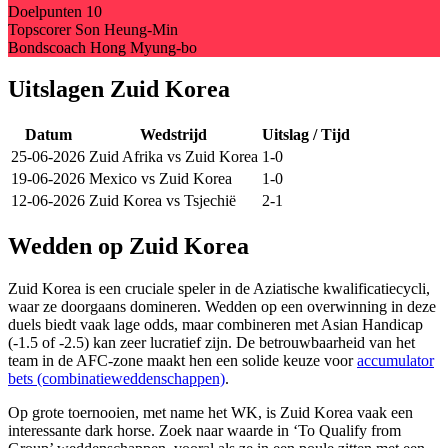
Doelpunten
10
Topscorer
Son Heung-Min
Bondscoach
Hong Myung-bo
Uitslagen Zuid Korea
Datum
Wedstrijd
Uitslag / Tijd
25-06-2026
Zuid Afrika
vs
Zuid Korea
1-0
19-06-2026
Mexico
vs
Zuid Korea
1-0
12-06-2026
Zuid Korea
vs
Tsjechië
2-1
Wedden op Zuid Korea
Zuid Korea is een cruciale speler in de Aziatische kwalificatiecycli,
waar ze doorgaans domineren. Wedden op een overwinning in deze
duels biedt vaak lage odds, maar combineren met Asian Handicap
(-1.5 of -2.5) kan zeer lucratief zijn. De betrouwbaarheid van het
team in de AFC-zone maakt hen een solide keuze voor
accumulator
bets (combinatieweddenschappen)
.
Op grote toernooien, met name het WK, is Zuid Korea vaak een
interessante dark horse. Zoek naar waarde in ‘To Qualify from