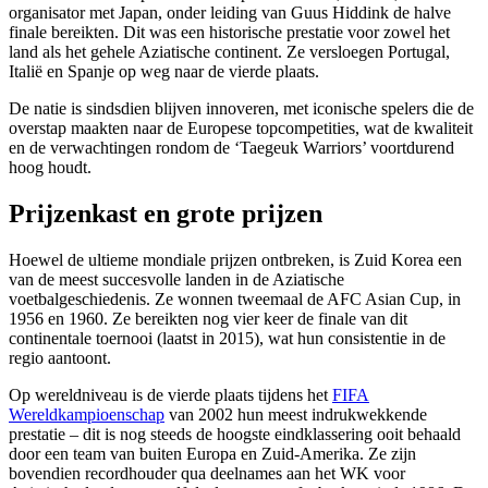
organisator met Japan, onder leiding van Guus Hiddink de halve
finale bereikten. Dit was een historische prestatie voor zowel het
land als het gehele Aziatische continent. Ze versloegen Portugal,
Italië en Spanje op weg naar de vierde plaats.
De natie is sindsdien blijven innoveren, met iconische spelers die de
overstap maakten naar de Europese topcompetities, wat de kwaliteit
en de verwachtingen rondom de ‘Taegeuk Warriors’ voortdurend
hoog houdt.
Prijzenkast en grote prijzen
Hoewel de ultieme mondiale prijzen ontbreken, is Zuid Korea een
van de meest succesvolle landen in de Aziatische
voetbalgeschiedenis. Ze wonnen tweemaal de AFC Asian Cup, in
1956 en 1960. Ze bereikten nog vier keer de finale van dit
continentale toernooi (laatst in 2015), wat hun consistentie in de
regio aantoont.
Op wereldniveau is de vierde plaats tijdens het
FIFA
Wereldkampioenschap
van 2002 hun meest indrukwekkende
prestatie – dit is nog steeds de hoogste eindklassering ooit behaald
door een team van buiten Europa en Zuid-Amerika. Ze zijn
bovendien recordhouder qua deelnames aan het WK voor