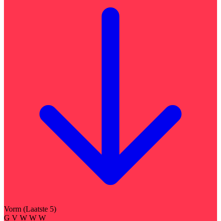
Vorm (Laatste 5)
G
V
W
W
W