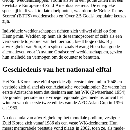
Group’ weddenschappen, vooral als ze in een poule zitten met een
kwetsbare Europese of Zuid-Amerikaanse reus. De energieke
speelstijl leidt vaak tot late doelpunten, waardoor de 'Beide Teams
Scoren' (BTTS) weddenschap en 'Over 2.5 Goals' populaire keuzes
zijn.
Individuele weddenschappen richten zich vrijwel altijd op Son
Heung-min. Wedden op hem als de teamtopscorer of zelfs als een
verrassende topscorer van het toernooi, biedt hoge odds. Bij
afwezigheid van Son, zijn spitsen zoals Hwang Hee-chan goede
alternatieven voor 'Anytime Goalscorer' weddenschappen, gezien
hun snelheid en vermogen om de counter te benutten.
Geschiedenis van het nationaal elftal
Het Zuid-Koreaanse elftal speelde zijn eerste interland in 1948 en
vestigde zich al snel als een Aziatische voetbalpionier. Ze waren het
eerste Aziatische team dat deelnam aan het WK (Zwitserland 1954).
De gouden periode in de vroege regionale geschiedenis omvat het
winnen van de eerste twee edities van de AFC Asian Cup in 1956
en 1960.
Na decennia van afwezigheid op het mondiale podium, vestigde
Zuid Korea zich vanaf 1986 als een vaste WK-deelnemer. Hun
meest memorabele prestatie vond plaats in 2002, toen ze, als mede-