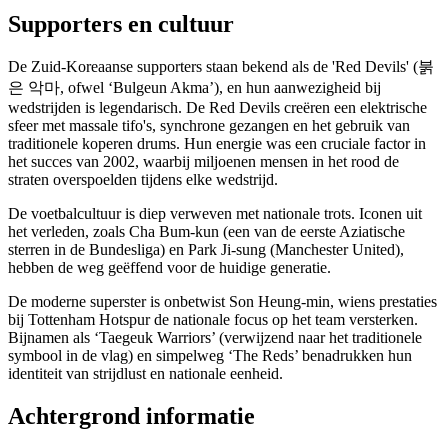
Supporters en cultuur
De Zuid-Koreaanse supporters staan bekend als de 'Red Devils' (붉
은 악마, ofwel ‘Bulgeun Akma’), en hun aanwezigheid bij
wedstrijden is legendarisch. De Red Devils creëren een elektrische
sfeer met massale tifo's, synchrone gezangen en het gebruik van
traditionele koperen drums. Hun energie was een cruciale factor in
het succes van 2002, waarbij miljoenen mensen in het rood de
straten overspoelden tijdens elke wedstrijd.
De voetbalcultuur is diep verweven met nationale trots. Iconen uit
het verleden, zoals Cha Bum-kun (een van de eerste Aziatische
sterren in de Bundesliga) en Park Ji-sung (Manchester United),
hebben de weg geëffend voor de huidige generatie.
De moderne superster is onbetwist Son Heung-min, wiens prestaties
bij Tottenham Hotspur de nationale focus op het team versterken.
Bijnamen als ‘Taegeuk Warriors’ (verwijzend naar het traditionele
symbool in de vlag) en simpelweg ‘The Reds’ benadrukken hun
identiteit van strijdlust en nationale eenheid.
Achtergrond informatie