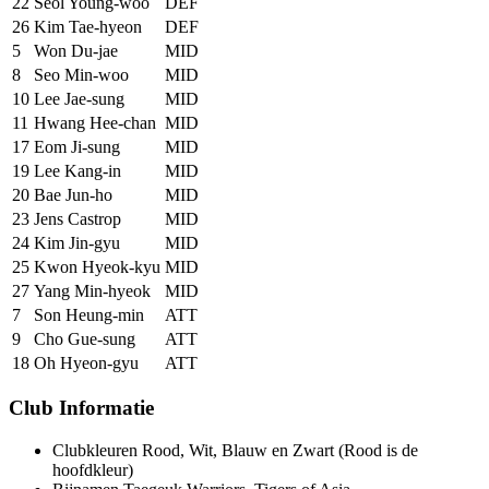
22
Seol Young-woo
DEF
26
Kim Tae-hyeon
DEF
5
Won Du-jae
MID
8
Seo Min-woo
MID
10
Lee Jae-sung
MID
11
Hwang Hee-chan
MID
17
Eom Ji-sung
MID
19
Lee Kang-in
MID
20
Bae Jun-ho
MID
23
Jens Castrop
MID
24
Kim Jin-gyu
MID
25
Kwon Hyeok-kyu
MID
27
Yang Min-hyeok
MID
7
Son Heung-min
ATT
9
Cho Gue-sung
ATT
18
Oh Hyeon-gyu
ATT
Club Informatie
Clubkleuren
Rood, Wit, Blauw en Zwart (Rood is de
hoofdkleur)