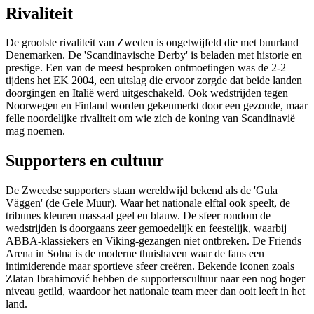
Rivaliteit
De grootste rivaliteit van Zweden is ongetwijfeld die met buurland
Denemarken. De 'Scandinavische Derby' is beladen met historie en
prestige. Een van de meest besproken ontmoetingen was de 2-2
tijdens het EK 2004, een uitslag die ervoor zorgde dat beide landen
doorgingen en Italië werd uitgeschakeld. Ook wedstrijden tegen
Noorwegen en Finland worden gekenmerkt door een gezonde, maar
felle noordelijke rivaliteit om wie zich de koning van Scandinavië
mag noemen.
Supporters en cultuur
De Zweedse supporters staan wereldwijd bekend als de 'Gula
Väggen' (de Gele Muur). Waar het nationale elftal ook speelt, de
tribunes kleuren massaal geel en blauw. De sfeer rondom de
wedstrijden is doorgaans zeer gemoedelijk en feestelijk, waarbij
ABBA-klassiekers en Viking-gezangen niet ontbreken. De Friends
Arena in Solna is de moderne thuishaven waar de fans een
intimiderende maar sportieve sfeer creëren. Bekende iconen zoals
Zlatan Ibrahimović hebben de supporterscultuur naar een nog hoger
niveau getild, waardoor het nationale team meer dan ooit leeft in het
land.