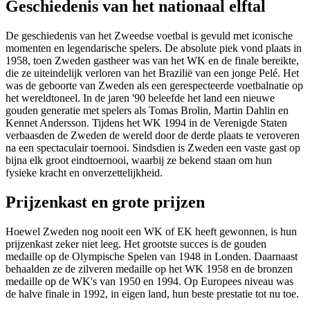
Geschiedenis van het nationaal elftal
De geschiedenis van het Zweedse voetbal is gevuld met iconische
momenten en legendarische spelers. De absolute piek vond plaats in
1958, toen Zweden gastheer was van het WK en de finale bereikte,
die ze uiteindelijk verloren van het Brazilië van een jonge Pelé. Het
was de geboorte van Zweden als een gerespecteerde voetbalnatie op
het wereldtoneel. In de jaren '90 beleefde het land een nieuwe
gouden generatie met spelers als Tomas Brolin, Martin Dahlin en
Kennet Andersson. Tijdens het WK 1994 in de Verenigde Staten
verbaasden de Zweden de wereld door de derde plaats te veroveren
na een spectaculair toernooi. Sindsdien is Zweden een vaste gast op
bijna elk groot eindtoernooi, waarbij ze bekend staan om hun
fysieke kracht en onverzettelijkheid.
Prijzenkast en grote prijzen
Hoewel Zweden nog nooit een WK of EK heeft gewonnen, is hun
prijzenkast zeker niet leeg. Het grootste succes is de gouden
medaille op de Olympische Spelen van 1948 in Londen. Daarnaast
behaalden ze de zilveren medaille op het WK 1958 en de bronzen
medaille op de WK's van 1950 en 1994. Op Europees niveau was
de halve finale in 1992, in eigen land, hun beste prestatie tot nu toe.