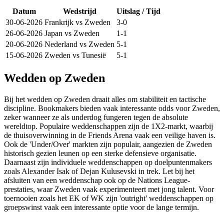
Datum
Wedstrijd
Uitslag / Tijd
30-06-2026
Frankrijk
vs
Zweden
3-0
26-06-2026
Japan
vs
Zweden
1-1
20-06-2026
Nederland
vs
Zweden
5-1
15-06-2026
Zweden
vs
Tunesië
5-1
Wedden op Zweden
Bij het wedden op Zweden draait alles om stabiliteit en tactische
discipline. Bookmakers bieden vaak interessante odds voor Zweden,
zeker wanneer ze als underdog fungeren tegen de absolute
wereldtop. Populaire weddenschappen zijn de 1X2-markt, waarbij
de thuisoverwinning in de Friends Arena vaak een veilige haven is.
Ook de 'Under/Over' markten zijn populair, aangezien de Zweden
historisch gezien leunen op een sterke defensieve organisatie.
Daarnaast zijn individuele weddenschappen op doelpuntenmakers
zoals Alexander Isak of Dejan Kulusevski in trek. Let bij het
afsluiten van een weddenschap ook op de Nations League-
prestaties, waar Zweden vaak experimenteert met jong talent. Voor
toernooien zoals het EK of WK zijn 'outright' weddenschappen op
groepswinst vaak een interessante optie voor de lange termijn.