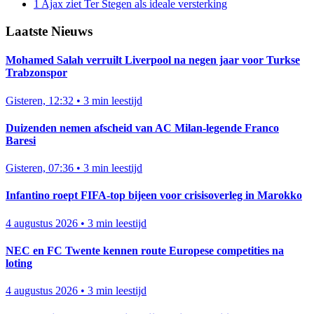
1
Ajax ziet Ter Stegen als ideale versterking
Laatste Nieuws
Mohamed Salah verruilt Liverpool na negen jaar voor Turkse
Trabzonspor
Gisteren, 12:32
•
3 min leestijd
Duizenden nemen afscheid van AC Milan-legende Franco
Baresi
Gisteren, 07:36
•
3 min leestijd
Infantino roept FIFA-top bijeen voor crisisoverleg in Marokko
4 augustus 2026
•
3 min leestijd
NEC en FC Twente kennen route Europese competities na
loting
4 augustus 2026
•
3 min leestijd