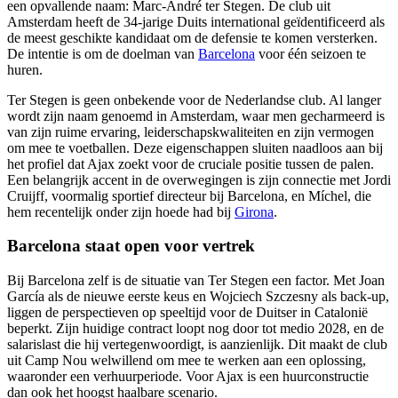
een opvallende naam: Marc-André ter Stegen. De club uit
Amsterdam heeft de 34-jarige Duits international geïdentificeerd als
de meest geschikte kandidaat om de defensie te komen versterken.
De intentie is om de doelman van
Barcelona
voor één seizoen te
huren.
Ter Stegen is geen onbekende voor de Nederlandse club. Al langer
wordt zijn naam genoemd in Amsterdam, waar men gecharmeerd is
van zijn ruime ervaring, leiderschapskwaliteiten en zijn vermogen
om mee te voetballen. Deze eigenschappen sluiten naadloos aan bij
het profiel dat Ajax zoekt voor de cruciale positie tussen de palen.
Een belangrijk accent in de overwegingen is zijn connectie met Jordi
Cruijff, voormalig sportief directeur bij Barcelona, en Míchel, die
hem recentelijk onder zijn hoede had bij
Girona
.
Barcelona staat open voor vertrek
Bij Barcelona zelf is de situatie van Ter Stegen een factor. Met Joan
García als de nieuwe eerste keus en Wojciech Szczesny als back-up,
liggen de perspectieven op speeltijd voor de Duitser in Catalonië
beperkt. Zijn huidige contract loopt nog door tot medio 2028, en de
salarislast die hij vertegenwoordigt, is aanzienlijk. Dit maakt de club
uit Camp Nou welwillend om mee te werken aan een oplossing,
waaronder een verhuurperiode. Voor Ajax is een huurconstructie
dan ook het hoogst haalbare scenario.