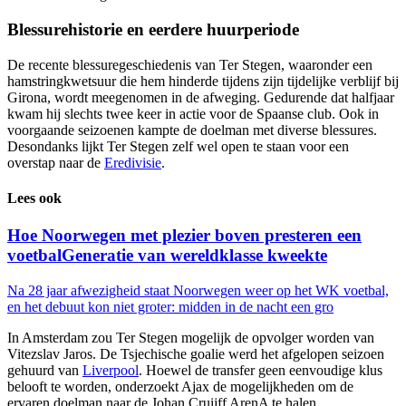
Blessurehistorie en eerdere huurperiode
De recente blessuregeschiedenis van Ter Stegen, waaronder een
hamstringkwetsuur die hem hinderde tijdens zijn tijdelijke verblijf bij
Girona, wordt meegenomen in de afweging. Gedurende dat halfjaar
kwam hij slechts twee keer in actie voor de Spaanse club. Ook in
voorgaande seizoenen kampte de doelman met diverse blessures.
Desondanks lijkt Ter Stegen zelf wel open te staan voor een
overstap naar de
Eredivisie
.
Lees ook
Hoe Noorwegen met plezier boven presteren een
voetbalGeneratie van wereldklasse kweekte
Na 28 jaar afwezigheid staat Noorwegen weer op het WK voetbal,
en het debuut kon niet groter: midden in de nacht een gro
In Amsterdam zou Ter Stegen mogelijk de opvolger worden van
Vitezslav Jaros. De Tsjechische goalie werd het afgelopen seizoen
gehuurd van
Liverpool
. Hoewel de transfer geen eenvoudige klus
belooft te worden, onderzoekt Ajax de mogelijkheden om de
ervaren doelman naar de Johan Cruijff ArenA te halen.