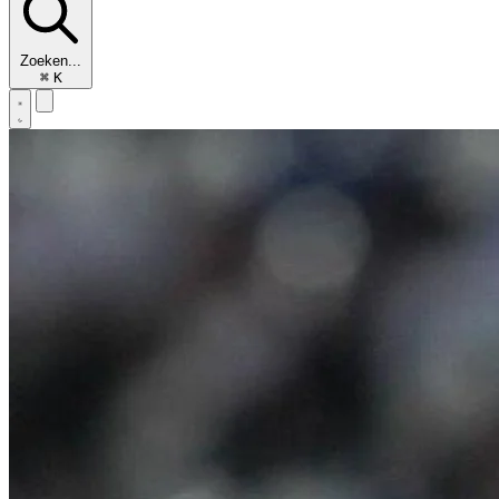
Zoeken...
⌘
K