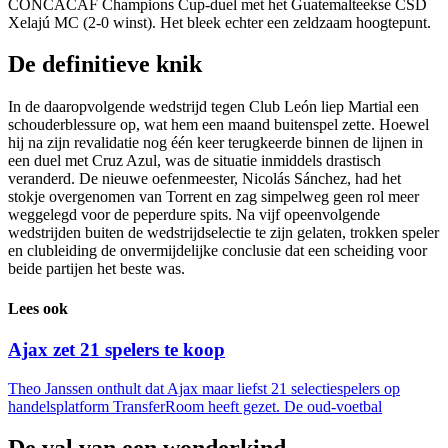
CONCACAF Champions Cup-duel met het Guatemalteekse CSD
Xelajú MC (2-0 winst). Het bleek echter een zeldzaam hoogtepunt.
De definitieve knik
In de daaropvolgende wedstrijd tegen Club León liep Martial een
schouderblessure op, wat hem een maand buitenspel zette. Hoewel
hij na zijn revalidatie nog één keer terugkeerde binnen de lijnen in
een duel met Cruz Azul, was de situatie inmiddels drastisch
veranderd. De nieuwe oefenmeester, Nicolás Sánchez, had het
stokje overgenomen van Torrent en zag simpelweg geen rol meer
weggelegd voor de peperdure spits. Na vijf opeenvolgende
wedstrijden buiten de wedstrijdselectie te zijn gelaten, trokken speler
en clubleiding de onvermijdelijke conclusie dat een scheiding voor
beide partijen het beste was.
Lees ook
Ajax zet 21 spelers te koop
Theo Janssen onthult dat Ajax maar liefst 21 selectiespelers op
handelsplatform TransferRoom heeft gezet. De oud-voetbal