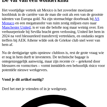
De val van een wonderkind
Het voortijdige vertrek uit Mexico is het zoveelste moeizame
hoofdstuk in de carrière van de man die ooit als een van de grootste
talenten van Europa gold. Na zijn stormachtige doorbraak bij
AS
Monaco
en een megatransfer van ruim zestig miljoen euro naar
Manchester United
, is er van die belofte nog maar weinig over. Een
verhuurperiode bij Sevilla bracht geen verlossing, United liet hem in
2024 na veel blessureleed transfervrij vertrekken, en ondanks negen
treffers bij AEK Athene wilde ook de Griekse club snel weer van
hem af.
Nu de dertigjarige spits opnieuw clubloos is, rest de grote vraag wie
er nog in hem durft te investeren. De technische bagage is
ontegenzeggelijk aanwezig, maar zijn recente cv – getekend door
blessures en vormcrises – vormt inmiddels een behoorlijk risico voor
potentiële nieuwe werkgevers.
Vond je dit artikel nuttig?
Deel het met je vrienden of in je wedgroep.