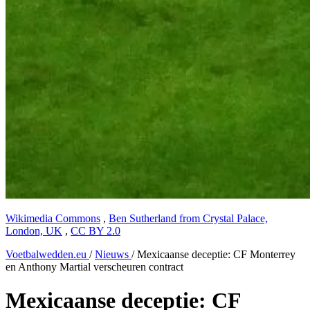
Wikimedia Commons
,
Ben Sutherland from Crystal Palace,
London, UK
,
CC BY 2.0
Voetbalwedden.eu
/
Nieuws
/
Mexicaanse deceptie: CF Monterrey
en Anthony Martial verscheuren contract
Mexicaanse deceptie: CF