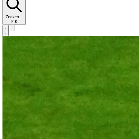
Zoeken...
⌘
K