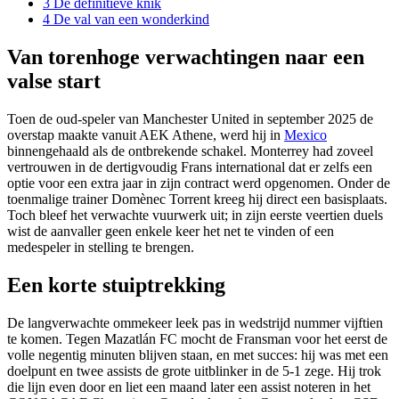
3
De definitieve knik
4
De val van een wonderkind
Van torenhoge verwachtingen naar een
valse start
Toen de oud-speler van Manchester United in september 2025 de
overstap maakte vanuit AEK Athene, werd hij in
Mexico
binnengehaald als de ontbrekende schakel. Monterrey had zoveel
vertrouwen in de dertigvoudig Frans international dat er zelfs een
optie voor een extra jaar in zijn contract werd opgenomen. Onder de
toenmalige trainer Domènec Torrent kreeg hij direct een basisplaats.
Toch bleef het verwachte vuurwerk uit; in zijn eerste veertien duels
wist de aanvaller geen enkele keer het net te vinden of een
medespeler in stelling te brengen.
Een korte stuiptrekking
De langverwachte ommekeer leek pas in wedstrijd nummer vijftien
te komen. Tegen Mazatlán FC mocht de Fransman voor het eerst de
volle negentig minuten blijven staan, en met succes: hij was met een
doelpunt en twee assists de grote uitblinker in de 5-1 zege. Hij trok
die lijn even door en liet een maand later een assist noteren in het