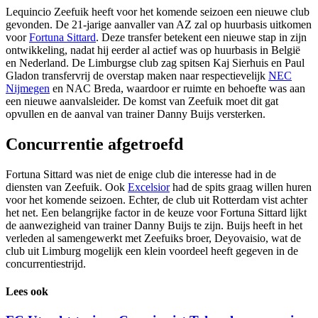
Lequincio Zeefuik heeft voor het komende seizoen een nieuwe club
gevonden. De 21-jarige aanvaller van AZ zal op huurbasis uitkomen
voor
Fortuna Sittard
. Deze transfer betekent een nieuwe stap in zijn
ontwikkeling, nadat hij eerder al actief was op huurbasis in België
en Nederland. De Limburgse club zag spitsen Kaj Sierhuis en Paul
Gladon transfervrij de overstap maken naar respectievelijk
NEC
Nijmegen
en NAC Breda, waardoor er ruimte en behoefte was aan
een nieuwe aanvalsleider. De komst van Zeefuik moet dit gat
opvullen en de aanval van trainer Danny Buijs versterken.
Concurrentie afgetroefd
Fortuna Sittard was niet de enige club die interesse had in de
diensten van Zeefuik. Ook
Excelsior
had de spits graag willen huren
voor het komende seizoen. Echter, de club uit Rotterdam vist achter
het net. Een belangrijke factor in de keuze voor Fortuna Sittard lijkt
de aanwezigheid van trainer Danny Buijs te zijn. Buijs heeft in het
verleden al samengewerkt met Zeefuiks broer, Deyovaisio, wat de
club uit Limburg mogelijk een klein voordeel heeft gegeven in de
concurrentiestrijd.
Lees ook