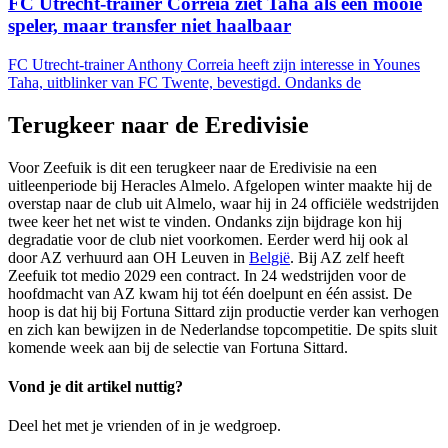
FC Utrecht-trainer Correia ziet Taha als een mooie
speler, maar transfer niet haalbaar
FC Utrecht-trainer Anthony Correia heeft zijn interesse in Younes
Taha, uitblinker van FC Twente, bevestigd. Ondanks de
Terugkeer naar de Eredivisie
Voor Zeefuik is dit een terugkeer naar de Eredivisie na een
uitleenperiode bij Heracles Almelo. Afgelopen winter maakte hij de
overstap naar de club uit Almelo, waar hij in 24 officiële wedstrijden
twee keer het net wist te vinden. Ondanks zijn bijdrage kon hij
degradatie voor de club niet voorkomen. Eerder werd hij ook al
door AZ verhuurd aan OH Leuven in
België
. Bij AZ zelf heeft
Zeefuik tot medio 2029 een contract. In 24 wedstrijden voor de
hoofdmacht van AZ kwam hij tot één doelpunt en één assist. De
hoop is dat hij bij Fortuna Sittard zijn productie verder kan verhogen
en zich kan bewijzen in de Nederlandse topcompetitie. De spits sluit
komende week aan bij de selectie van Fortuna Sittard.
Vond je dit artikel nuttig?
Deel het met je vrienden of in je wedgroep.