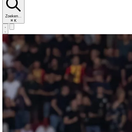
Zoeken...
⌘
K