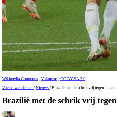
Wikimedia Commons
,
Voltmetro
,
CC BY-SA 3.0
Voetbalwedden.eu
/
Nieuws
/
Brazilië met de schrik vrij tegen Japan
Brazilië met de schrik vrij tege