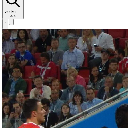
Zoeken...
⌘
K