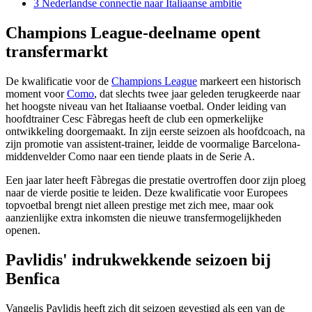
3
Nederlandse connectie naar Italiaanse ambitie
Champions League-deelname opent
transfermarkt
De kwalificatie voor de
Champions League
markeert een historisch
moment voor
Como
, dat slechts twee jaar geleden terugkeerde naar
het hoogste niveau van het Italiaanse voetbal. Onder leiding van
hoofdtrainer Cesc Fàbregas heeft de club een opmerkelijke
ontwikkeling doorgemaakt. In zijn eerste seizoen als hoofdcoach, na
zijn promotie van assistent-trainer, leidde de voormalige Barcelona-
middenvelder Como naar een tiende plaats in de Serie A.
Een jaar later heeft Fàbregas die prestatie overtroffen door zijn ploeg
naar de vierde positie te leiden. Deze kwalificatie voor Europees
topvoetbal brengt niet alleen prestige met zich mee, maar ook
aanzienlijke extra inkomsten die nieuwe transfermogelijkheden
openen.
Pavlidis' indrukwekkende seizoen bij
Benfica
Vangelis Pavlidis heeft zich dit seizoen gevestigd als een van de