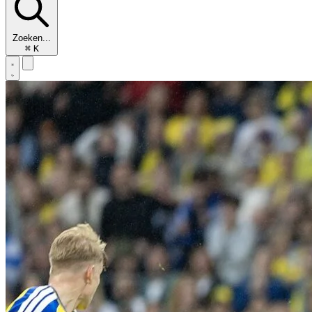
Zoeken...
⌘
K