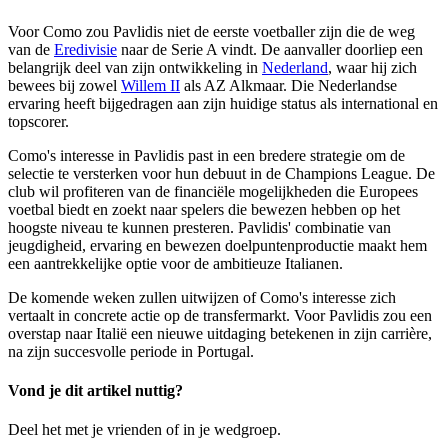
Voor Como zou Pavlidis niet de eerste voetballer zijn die de weg
van de
Eredivisie
naar de Serie A vindt. De aanvaller doorliep een
belangrijk deel van zijn ontwikkeling in
Nederland
, waar hij zich
bewees bij zowel
Willem II
als AZ Alkmaar. Die Nederlandse
ervaring heeft bijgedragen aan zijn huidige status als international en
topscorer.
Como's interesse in Pavlidis past in een bredere strategie om de
selectie te versterken voor hun debuut in de Champions League. De
club wil profiteren van de financiële mogelijkheden die Europees
voetbal biedt en zoekt naar spelers die bewezen hebben op het
hoogste niveau te kunnen presteren. Pavlidis' combinatie van
jeugdigheid, ervaring en bewezen doelpuntenproductie maakt hem
een aantrekkelijke optie voor de ambitieuze Italianen.
De komende weken zullen uitwijzen of Como's interesse zich
vertaalt in concrete actie op de transfermarkt. Voor Pavlidis zou een
overstap naar Italië een nieuwe uitdaging betekenen in zijn carrière,
na zijn succesvolle periode in Portugal.
Vond je dit artikel nuttig?
Deel het met je vrienden of in je wedgroep.