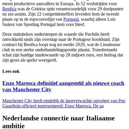
meest productieve aanvallers in Europa. In 52 wedstrijden voor
Benfica
was de Griekse spits verantwoordelijk voor 29 doelpunten
en zes assists. Zijn 22 competitietreffers leverden hem de tweede
plaats op in de topscorerslijst van
Portugal
, waarbij alleen Luis
Suárez van Sporting Portugal hem voor bleef.
Deze statistieken onderstrepen de waarde die Pavlidis heeft
ontwikkeld sinds zijn overstap naar de Portugese hoofdstad. Zijn
contract bij Benfica loopt nog tot medio 2029, wat de Lissabonse
club in een sterke onderhandelingspositie plaatst. Transfermarkt
schat zijn huidige marktwaarde op 28 miljoen euro, een bedrag dat
zijn groei als speler weergeeft.
Lees ook
Enzo Maresca definitief aangesteld als nieuwe coach
van Manchester City
Manchester City heeft eindelijk de langverwachte opvolger van Pep
Guardiola officieel gepresenteerd: Enzo Maresca. De aa
Nederlandse connectie naar Italiaanse
ambitie