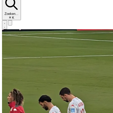
Zoeken...
⌘
K