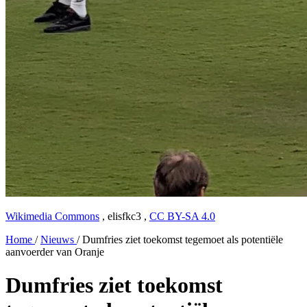
Wikimedia Commons
,
elisfkc3
,
CC BY-SA 4.0
Home
/
Nieuws
/
Dumfries ziet toekomst tegemoet als potentiële
aanvoerder van Oranje
Dumfries ziet toekomst