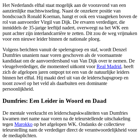
Het Nederlands elftal staat mogelijk aan de vooravond van een
aanzienlijke machtswisseling. Naast de onzekere positie van
bondscoach Ronald Koeman, hangt er ook een vraagteken boven de
rol van aanvoerder Virgil van Dijk. De ervaren verdediger, die
inmiddels de 35-jarige leeftijd nadert, overweegt na het WK een
punt achter zijn interlandcarrière te zetten. Dit zou de weg vrijmaken
voor een nieuwe leider binnen de nationale ploeg.
Volgens berichten vanuit de spelersgroep en staf, wordt Denzel
Dumfries unaniem naar voren geschoven als de voornaamste
kandidaat om de aanvoerdersband van Van Dijk over te nemen. De
vleugelverdediger, die momenteel uitkomt voor
Real Madrid
, heeft
zich de afgelopen jaren ontpopt tot een van de natuurlijke leiders
binnen het elftal. Hij maakt deel uit van de leiderschapsgroep en
toont zowel op het veld als daarbuiten een dominante
persoonlijkheid.
Dumfries: Een Leider in Woord en Daad
De mentale veerkracht en leiderschapskwaliteiten van Dumfries
kwamen met name naar voren na de teleurstellende uitschakeling
tegen
Marokko
op het afgelopen WK. Ondanks de collectieve
teleurstelling nam de verdediger direct de verantwoordelijkheid voor
de mediaplichten.