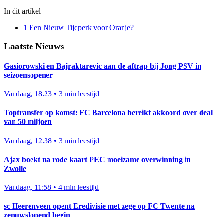
In dit artikel
1
Een Nieuw Tijdperk voor Oranje?
Laatste Nieuws
Gasiorowski en Bajraktarevic aan de aftrap bij Jong PSV in
seizoensopener
Vandaag, 18:23
•
3 min leestijd
Toptransfer op komst: FC Barcelona bereikt akkoord over deal
van 50 miljoen
Vandaag, 12:38
•
3 min leestijd
Ajax boekt na rode kaart PEC moeizame overwinning in
Zwolle
Vandaag, 11:58
•
4 min leestijd
sc Heerenveen opent Eredivisie met zege op FC Twente na
zenuwslopend begin