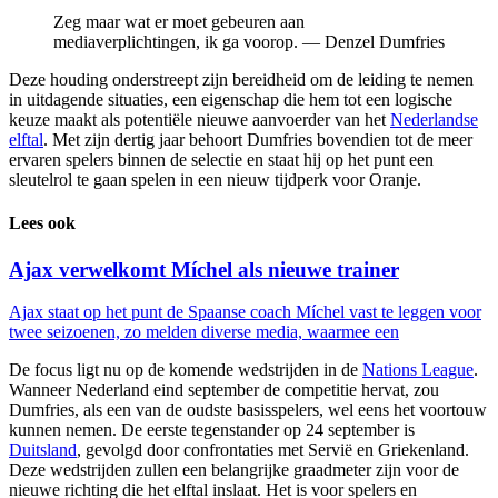
Zeg maar wat er moet gebeuren aan
mediaverplichtingen, ik ga voorop. — Denzel Dumfries
Deze houding onderstreept zijn bereidheid om de leiding te nemen
in uitdagende situaties, een eigenschap die hem tot een logische
keuze maakt als potentiële nieuwe aanvoerder van het
Nederlandse
elftal
. Met zijn dertig jaar behoort Dumfries bovendien tot de meer
ervaren spelers binnen de selectie en staat hij op het punt een
sleutelrol te gaan spelen in een nieuw tijdperk voor Oranje.
Lees ook
Ajax verwelkomt Míchel als nieuwe trainer
Ajax staat op het punt de Spaanse coach Míchel vast te leggen voor
twee seizoenen, zo melden diverse media, waarmee een
De focus ligt nu op de komende wedstrijden in de
Nations League
.
Wanneer Nederland eind september de competitie hervat, zou
Dumfries, als een van de oudste basisspelers, wel eens het voortouw
kunnen nemen. De eerste tegenstander op 24 september is
Duitsland
, gevolgd door confrontaties met Servië en Griekenland.
Deze wedstrijden zullen een belangrijke graadmeter zijn voor de
nieuwe richting die het elftal inslaat. Het is voor spelers en