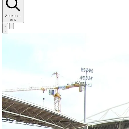
Zoeken...
⌘
K