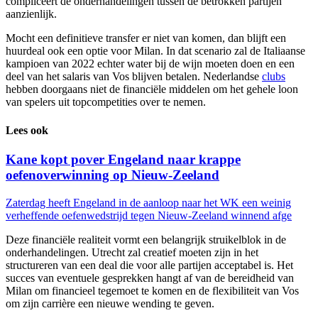
compliceert de onderhandelingen tussen de betrokken partijen
aanzienlijk.
Mocht een definitieve transfer er niet van komen, dan blijft een
huurdeal ook een optie voor Milan. In dat scenario zal de Italiaanse
kampioen van 2022 echter water bij de wijn moeten doen en een
deel van het salaris van Vos blijven betalen. Nederlandse
clubs
hebben doorgaans niet de financiële middelen om het gehele loon
van spelers uit topcompetities over te nemen.
Lees ook
Kane kopt pover Engeland naar krappe
oefenoverwinning op Nieuw-Zeeland
Zaterdag heeft Engeland in de aanloop naar het WK een weinig
verheffende oefenwedstrijd tegen Nieuw-Zeeland winnend afge
Deze financiële realiteit vormt een belangrijk struikelblok in de
onderhandelingen. Utrecht zal creatief moeten zijn in het
structureren van een deal die voor alle partijen acceptabel is. Het
succes van eventuele gesprekken hangt af van de bereidheid van
Milan om financieel tegemoet te komen en de flexibiliteit van Vos
om zijn carrière een nieuwe wending te geven.