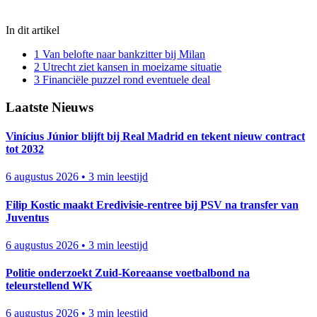
In dit artikel
1
Van belofte naar bankzitter bij Milan
2
Utrecht ziet kansen in moeizame situatie
3
Financiële puzzel rond eventuele deal
Laatste Nieuws
Vinícius Júnior blijft bij Real Madrid en tekent nieuw contract
tot 2032
6 augustus 2026
•
3 min leestijd
Filip Kostic maakt Eredivisie-rentree bij PSV na transfer van
Juventus
6 augustus 2026
•
3 min leestijd
Politie onderzoekt Zuid-Koreaanse voetbalbond na
teleurstellend WK
6 augustus 2026
•
3 min leestijd