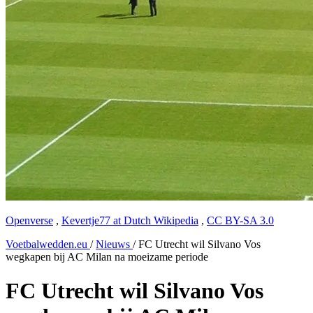
Openverse
,
Kevertje77 at Dutch Wikipedia
,
CC BY-SA 3.0
Voetbalwedden.eu
/
Nieuws
/
FC Utrecht wil Silvano Vos
wegkapen bij AC Milan na moeizame periode
FC Utrecht wil Silvano Vos