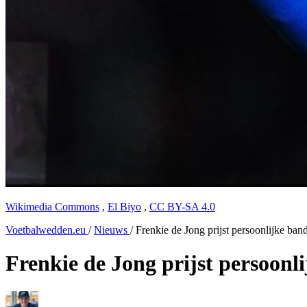
Wikimedia Commons
,
El Biyo
,
CC BY-SA 4.0
Voetbalwedden.eu
/
Nieuws
/
Frenkie de Jong prijst persoonlijke b
Frenkie de Jong prijst persoon