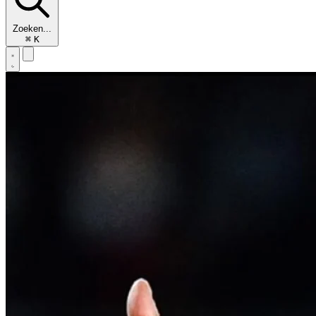
Zoeken...
⌘
K