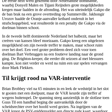
De eerste helft werd gekenmd door Nederlandse dominantie,
waarbij Donyell Malen en Tijjani Reijnders grote mogelijkheden
kregen maar faalden in de afronding. Het was uiteindelijk Gakpo die
de ban brak na een grove overtreding op Summerville. Jakhongir
Urozov haalde de Oranje-aanvaller keihard onderuit in het
strafschopgebied, wat resulteerde in een penalty die Gakpo via de
doelman binnen schoot.
In de tweede helft domineerde Nederland het balbezit, maar het
creëren van kansen bleef moeizaam. Gakpo kreeg een uitgelezen
mogelijkheid om zijn tweede treffer te maken, maar schoot ruim
over het doel. Een veel groter probleem deed zich voor toen
doelman Bart Verbruggen na een foutieve landing naar de grond
ging. De Brighton-keeper, die eerder dit seizoen al met blessures
kampte, kon niet verder en werd na ruim een uur spelen vervangen
door Mark Flekken.
Til krijgt rood na VAR-interventie
Brian Brobbey viel na 65 minuten in en leek de wedstrijd in het slot
te gooien met een doelpunt, maar de VAR keurde zijn treffer af
wegens buitenspel. De spanning steeg aanzienlijk in de slotfase toen
Guus Til een handbal beging die aanvankelijk door de
scheidsrechter over het hoofd werd gezien. Na ingrijpen van de
VAR kreeg de PSV-middenvelder een directe rode kaart, waardoor