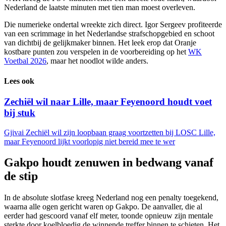
Nederland de laatste minuten met tien man moest overleven.
Die numerieke ondertal wreekte zich direct. Igor Sergeev profiteerde
van een scrimmage in het Nederlandse strafschopgebied en schoot
van dichtbij de gelijkmaker binnen. Het leek erop dat Oranje
kostbare punten zou verspelen in de voorbereiding op het
WK
Voetbal 2026
, maar het noodlot wilde anders.
Lees ook
Zechiël wil naar Lille, maar Feyenoord houdt voet
bij stuk
Gjivai Zechiël wil zijn loopbaan graag voortzetten bij LOSC Lille,
maar Feyenoord lijkt voorlopig niet bereid mee te wer
Gakpo houdt zenuwen in bedwang vanaf
de stip
In de absolute slotfase kreeg Nederland nog een penalty toegekend,
waarna alle ogen gericht waren op Gakpo. De aanvaller, die al
eerder had gescoord vanaf elf meter, toonde opnieuw zijn mentale
sterkte door koelbloedig de winnende treffer binnen te schieten. Het