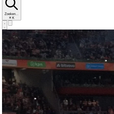
Zoeken...
⌘
K