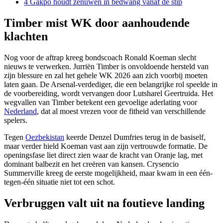
4
Gakpo houdt zenuwen in bedwang vanaf de stip
Timber mist WK door aanhoudende
klachten
Nog voor de aftrap kreeg bondscoach Ronald Koeman slecht
nieuws te verwerken. Jurriën Timber is onvoldoende hersteld van
zijn blessure en zal het gehele WK 2026 aan zich voorbij moeten
laten gaan. De Arsenal-verdediger, die een belangrijke rol speelde in
de voorbereiding, wordt vervangen door Lutsharel Geertruida. Het
wegvallen van Timber betekent een gevoelige aderlating voor
Nederland
, dat al moest vrezen voor de fitheid van verschillende
spelers.
Tegen
Oezbekistan
keerde Denzel Dumfries terug in de basiself,
maar verder hield Koeman vast aan zijn vertrouwde formatie. De
openingsfase liet direct zien waar de kracht van Oranje lag, met
dominant balbezit en het creëren van kansen. Crysencio
Summerville kreeg de eerste mogelijkheid, maar kwam in een één-
tegen-één situatie niet tot een schot.
Verbruggen valt uit na foutieve landing