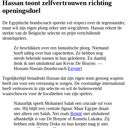
Hassan toont zelfvertrouwen richting
openingsduel
De Egyptische bondscoach spreekt vol respect over de tegenstander,
maar wil zijn eigen ploeg zeker niet wegcijferen. Hassan erkent de
sterkte van de Belgische selectie en prijst verschillende
sleutelspelers.
Ze beschikken over een fantastische ploeg. Niemand
hoeft uitleg over hun capaciteiten. Ze hebben nog
steeds bekende namen in hun gelederen. En daarbij
denk ik niet uitsluitend aan Kevin De Bruyne. —
Hossam Hassan (bondscoach
Egypte
)
Tegelijkertijd benadrukt Hassan dat zijn eigen team genoeg wapens
heeft om voor een verrassing te zorgen. De voormalige international
heeft vertrouwen in zijn selectie en wil de buitenwereld
waarschuwen voor de kwaliteiten van zijn spelers.
Natuurlijk speelt Mohamed Salah een cruciale rol voor
ons. Hij blijft een centrale figuur. Maar Egypte draait
niet alleen om Salah. Net zoals
België
niet uitsluitend
afhankelijk is van De Bruyne of Romelu Lukaku. Zij
hebben ook Jérémy Doku en hun keeper mag je niet