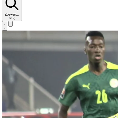
Zoeken...
⌘
K