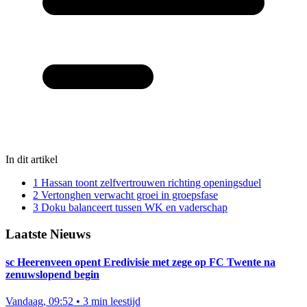
In dit artikel
1
Hassan toont zelfvertrouwen richting openingsduel
2
Vertonghen verwacht groei in groepsfase
3
Doku balanceert tussen WK en vaderschap
Laatste Nieuws
sc Heerenveen opent Eredivisie met zege op FC Twente na
zenuwslopend begin
Vandaag, 09:52
•
3 min leestijd