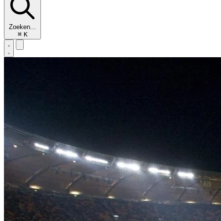
Zoeken...
⌘
K