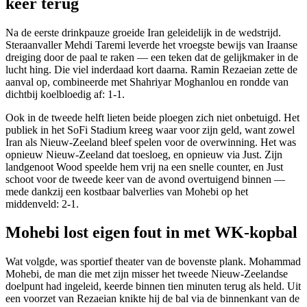
keer terug
Na de eerste drinkpauze groeide Iran geleidelijk in de wedstrijd.
Steraanvaller Mehdi Taremi leverde het vroegste bewijs van Iraanse
dreiging door de paal te raken — een teken dat de gelijkmaker in de
lucht hing. Die viel inderdaad kort daarna. Ramin Rezaeian zette de
aanval op, combineerde met Shahriyar Moghanlou en rondde van
dichtbij koelbloedig af: 1-1.
Ook in de tweede helft lieten beide ploegen zich niet onbetuigd. Het
publiek in het SoFi Stadium kreeg waar voor zijn geld, want zowel
Iran als Nieuw-Zeeland bleef spelen voor de overwinning. Het was
opnieuw Nieuw-Zeeland dat toesloeg, en opnieuw via Just. Zijn
landgenoot Wood speelde hem vrij na een snelle counter, en Just
schoot voor de tweede keer van de avond overtuigend binnen —
mede dankzij een kostbaar balverlies van Mohebi op het
middenveld: 2-1.
Mohebi lost eigen fout in met WK-kopbal
Wat volgde, was sportief theater van de bovenste plank. Mohammad
Mohebi, de man die met zijn misser het tweede Nieuw-Zeelandse
doelpunt had ingeleid, keerde binnen tien minuten terug als held. Uit
een voorzet van Rezaeian knikte hij de bal via de binnenkant van de