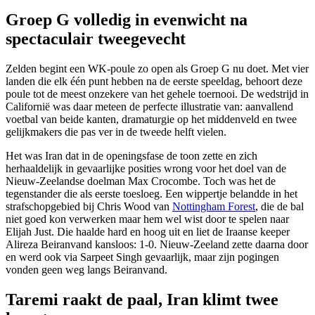
Groep G volledig in evenwicht na
spectaculair tweegevecht
Zelden begint een WK-poule zo open als Groep G nu doet. Met vier
landen die elk één punt hebben na de eerste speeldag, behoort deze
poule tot de meest onzekere van het gehele toernooi. De wedstrijd in
Californië was daar meteen de perfecte illustratie van: aanvallend
voetbal van beide kanten, dramaturgie op het middenveld en twee
gelijkmakers die pas ver in de tweede helft vielen.
Het was Iran dat in de openingsfase de toon zette en zich
herhaaldelijk in gevaarlijke posities wrong voor het doel van de
Nieuw-Zeelandse doelman Max Crocombe. Toch was het de
tegenstander die als eerste toesloeg. Een wippertje belandde in het
strafschopgebied bij Chris Wood van
Nottingham Forest
, die de bal
niet goed kon verwerken maar hem wel wist door te spelen naar
Elijah Just. Die haalde hard en hoog uit en liet de Iraanse keeper
Alireza Beiranvand kansloos: 1-0. Nieuw-Zeeland zette daarna door
en werd ook via Sarpeet Singh gevaarlijk, maar zijn pogingen
vonden geen weg langs Beiranvand.
Taremi raakt de paal, Iran klimt twee