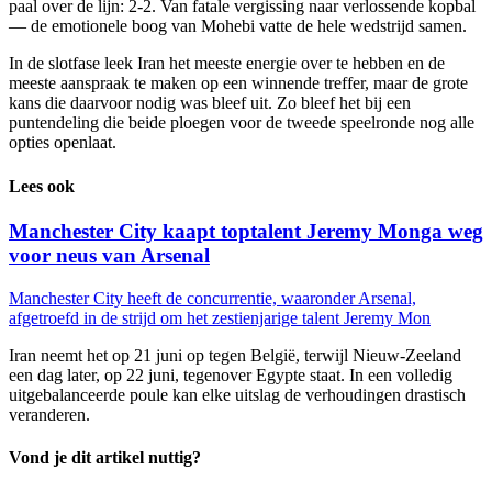
paal over de lijn: 2-2. Van fatale vergissing naar verlossende kopbal
— de emotionele boog van Mohebi vatte de hele wedstrijd samen.
In de slotfase leek Iran het meeste energie over te hebben en de
meeste aanspraak te maken op een winnende treffer, maar de grote
kans die daarvoor nodig was bleef uit. Zo bleef het bij een
puntendeling die beide ploegen voor de tweede speelronde nog alle
opties openlaat.
Lees ook
Manchester City kaapt toptalent Jeremy Monga weg
voor neus van Arsenal
Manchester City heeft de concurrentie, waaronder Arsenal,
afgetroefd in de strijd om het zestienjarige talent Jeremy Mon
Iran neemt het op 21 juni op tegen België, terwijl Nieuw-Zeeland
een dag later, op 22 juni, tegenover Egypte staat. In een volledig
uitgebalanceerde poule kan elke uitslag de verhoudingen drastisch
veranderen.
Vond je dit artikel nuttig?