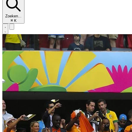
Zoeken...
⌘
K