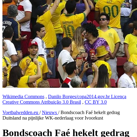
Wikimedia Commons
,
Danilo Borges/copa2014.gov.br Licença
Creative Commons Atribuição 3.0 Brasil
,
CC BY 3.0
Voetbalwedden.eu
/
Nieuws
/
Bondscoach Faé hekelt gedrag
Duitsland na pijnlijke WK-nederlaag voor Ivoorkust
Bondscoach Faé hekelt gedrag