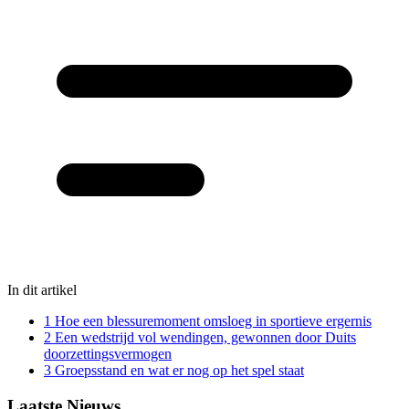
In dit artikel
1
Hoe een blessuremoment omsloeg in sportieve ergernis
2
Een wedstrijd vol wendingen, gewonnen door Duits
doorzettingsvermogen
3
Groepsstand en wat er nog op het spel staat
Laatste Nieuws