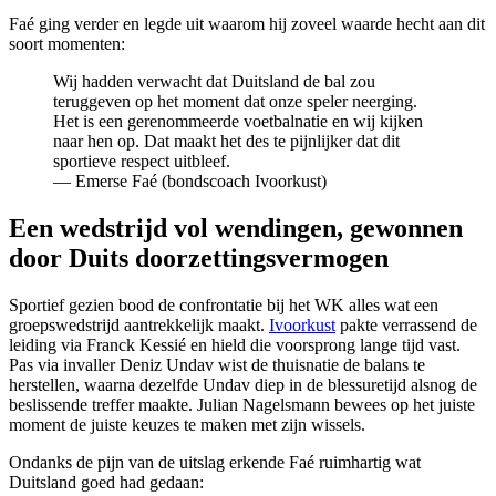
Faé ging verder en legde uit waarom hij zoveel waarde hecht aan dit
soort momenten:
Wij hadden verwacht dat Duitsland de bal zou
teruggeven op het moment dat onze speler neerging.
Het is een gerenommeerde voetbalnatie en wij kijken
naar hen op. Dat maakt het des te pijnlijker dat dit
sportieve respect uitbleef.
— Emerse Faé (bondscoach Ivoorkust)
Een wedstrijd vol wendingen, gewonnen
door Duits doorzettingsvermogen
Sportief gezien bood de confrontatie bij het WK alles wat een
groepswedstrijd aantrekkelijk maakt.
Ivoorkust
pakte verrassend de
leiding via Franck Kessié en hield die voorsprong lange tijd vast.
Pas via invaller Deniz Undav wist de thuisnatie de balans te
herstellen, waarna dezelfde Undav diep in de blessuretijd alsnog de
beslissende treffer maakte. Julian Nagelsmann bewees op het juiste
moment de juiste keuzes te maken met zijn wissels.
Ondanks de pijn van de uitslag erkende Faé ruimhartig wat
Duitsland goed had gedaan: