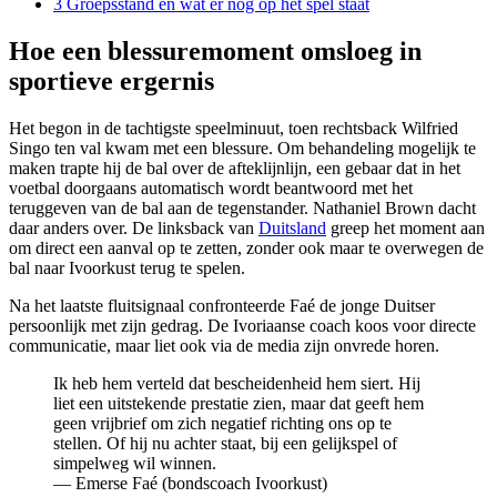
3
Groepsstand en wat er nog op het spel staat
Hoe een blessuremoment omsloeg in
sportieve ergernis
Het begon in de tachtigste speelminuut, toen rechtsback Wilfried
Singo ten val kwam met een blessure. Om behandeling mogelijk te
maken trapte hij de bal over de afteklijnlijn, een gebaar dat in het
voetbal doorgaans automatisch wordt beantwoord met het
teruggeven van de bal aan de tegenstander. Nathaniel Brown dacht
daar anders over. De linksback van
Duitsland
greep het moment aan
om direct een aanval op te zetten, zonder ook maar te overwegen de
bal naar Ivoorkust terug te spelen.
Na het laatste fluitsignaal confronteerde Faé de jonge Duitser
persoonlijk met zijn gedrag. De Ivoriaanse coach koos voor directe
communicatie, maar liet ook via de media zijn onvrede horen.
Ik heb hem verteld dat bescheidenheid hem siert. Hij
liet een uitstekende prestatie zien, maar dat geeft hem
geen vrijbrief om zich negatief richting ons op te
stellen. Of hij nu achter staat, bij een gelijkspel of
simpelweg wil winnen.
— Emerse Faé (bondscoach Ivoorkust)