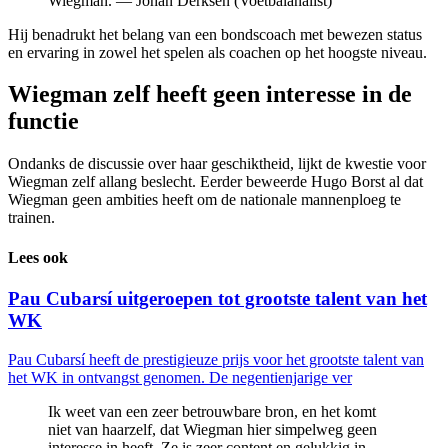
Wiegman. — Johan Derksen (Voetbalanalist)
Hij benadrukt het belang van een bondscoach met bewezen status
en ervaring in zowel het spelen als coachen op het hoogste niveau.
Wiegman zelf heeft geen interesse in de
functie
Ondanks de discussie over haar geschiktheid, lijkt de kwestie voor
Wiegman zelf allang beslecht. Eerder beweerde Hugo Borst al dat
Wiegman geen ambities heeft om de nationale mannenploeg te
trainen.
Lees ook
Pau Cubarsí uitgeroepen tot grootste talent van het
WK
Pau Cubarsí heeft de prestigieuze prijs voor het grootste talent van
het WK in ontvangst genomen. De negentienjarige ver
Ik weet van een zeer betrouwbare bron, en het komt
niet van haarzelf, dat Wiegman hier simpelweg geen
interesse in heeft. Ze is zeer content en gelukkig in