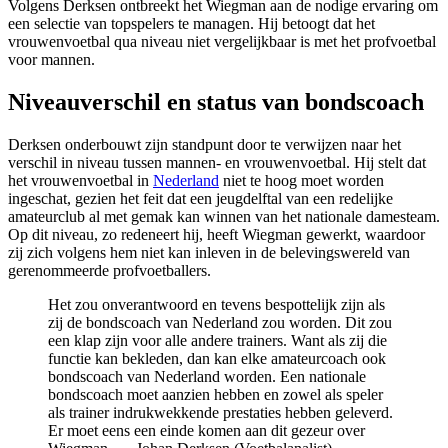
Volgens Derksen ontbreekt het Wiegman aan de nodige ervaring om
een selectie van topspelers te managen. Hij betoogt dat het
vrouwenvoetbal qua niveau niet vergelijkbaar is met het profvoetbal
voor mannen.
Niveauverschil en status van bondscoach
Derksen onderbouwt zijn standpunt door te verwijzen naar het
verschil in niveau tussen mannen- en vrouwenvoetbal. Hij stelt dat
het vrouwenvoetbal in
Nederland
niet te hoog moet worden
ingeschat, gezien het feit dat een jeugdelftal van een redelijke
amateurclub al met gemak kan winnen van het nationale damesteam.
Op dit niveau, zo redeneert hij, heeft Wiegman gewerkt, waardoor
zij zich volgens hem niet kan inleven in de belevingswereld van
gerenommeerde profvoetballers.
Het zou onverantwoord en tevens bespottelijk zijn als
zij de bondscoach van Nederland zou worden. Dit zou
een klap zijn voor alle andere trainers. Want als zij die
functie kan bekleden, dan kan elke amateurcoach ook
bondscoach van Nederland worden. Een nationale
bondscoach moet aanzien hebben en zowel als speler
als trainer indrukwekkende prestaties hebben geleverd.
Er moet eens een einde komen aan dit gezeur over