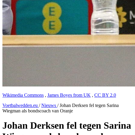
Wikimedia Commons
,
James Boyes from UK
,
CC BY 2.0
Voetbalwedden.eu
/
Nieuws
/
Johan Derksen fel tegen Sarina
Wiegman als bondscoach van Oranje
Johan Derksen fel tegen Sarina