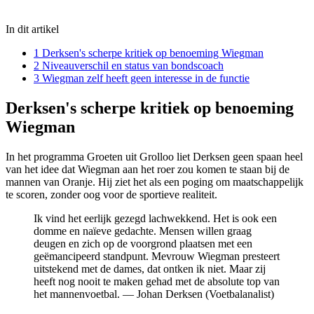
In dit artikel
1
Derksen's scherpe kritiek op benoeming Wiegman
2
Niveauverschil en status van bondscoach
3
Wiegman zelf heeft geen interesse in de functie
Derksen's scherpe kritiek op benoeming
Wiegman
In het programma Groeten uit Grolloo liet Derksen geen spaan heel
van het idee dat Wiegman aan het roer zou komen te staan bij de
mannen van Oranje. Hij ziet het als een poging om maatschappelijk
te scoren, zonder oog voor de sportieve realiteit.
Ik vind het eerlijk gezegd lachwekkend. Het is ook een
domme en naïeve gedachte. Mensen willen graag
deugen en zich op de voorgrond plaatsen met een
geëmancipeerd standpunt. Mevrouw Wiegman presteert
uitstekend met de dames, dat ontken ik niet. Maar zij
heeft nog nooit te maken gehad met de absolute top van
het mannenvoetbal. — Johan Derksen (Voetbalanalist)