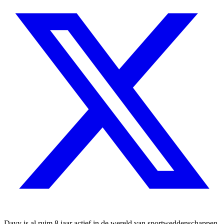
Davy is al ruim 8 jaar actief in de wereld van sportweddenschappen