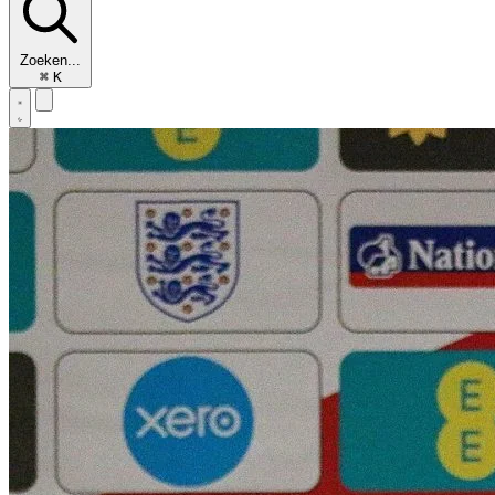
Zoeken...
⌘
K