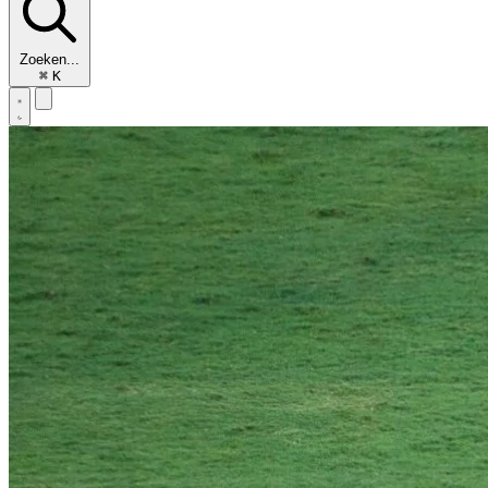
Zoeken...
⌘
K