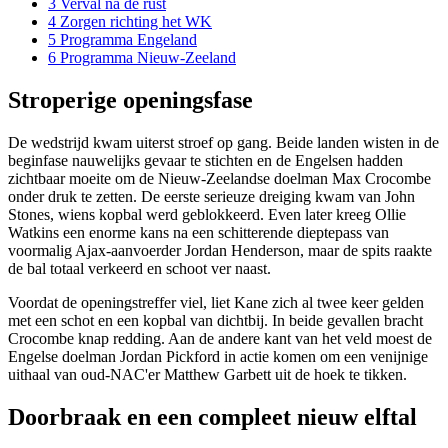
3
Verval na de rust
4
Zorgen richting het WK
5
Programma Engeland
6
Programma Nieuw-Zeeland
Stroperige openingsfase
De wedstrijd kwam uiterst stroef op gang. Beide landen wisten in de
beginfase nauwelijks gevaar te stichten en de Engelsen hadden
zichtbaar moeite om de Nieuw-Zeelandse doelman Max Crocombe
onder druk te zetten. De eerste serieuze dreiging kwam van John
Stones, wiens kopbal werd geblokkeerd. Even later kreeg Ollie
Watkins een enorme kans na een schitterende dieptepass van
voormalig Ajax-aanvoerder Jordan Henderson, maar de spits raakte
de bal totaal verkeerd en schoot ver naast.
Voordat de openingstreffer viel, liet Kane zich al twee keer gelden
met een schot en een kopbal van dichtbij. In beide gevallen bracht
Crocombe knap redding. Aan de andere kant van het veld moest de
Engelse doelman Jordan Pickford in actie komen om een venijnige
uithaal van oud-NAC'er Matthew Garbett uit de hoek te tikken.
Doorbraak en een compleet nieuw elftal