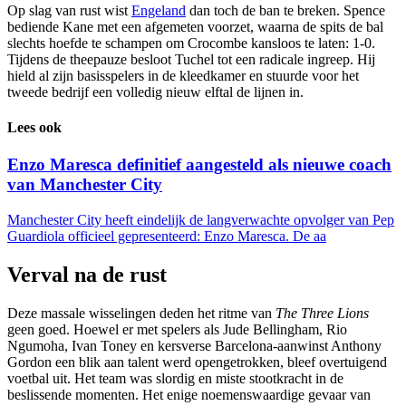
Op slag van rust wist
Engeland
dan toch de ban te breken. Spence
bediende Kane met een afgemeten voorzet, waarna de spits de bal
slechts hoefde te schampen om Crocombe kansloos te laten: 1-0.
Tijdens de theepauze besloot Tuchel tot een radicale ingreep. Hij
hield al zijn basisspelers in de kleedkamer en stuurde voor het
tweede bedrijf een volledig nieuw elftal de lijnen in.
Lees ook
Enzo Maresca definitief aangesteld als nieuwe coach
van Manchester City
Manchester City heeft eindelijk de langverwachte opvolger van Pep
Guardiola officieel gepresenteerd: Enzo Maresca. De aa
Verval na de rust
Deze massale wisselingen deden het ritme van
The Three Lions
geen goed. Hoewel er met spelers als Jude Bellingham, Rio
Ngumoha, Ivan Toney en kersverse Barcelona-aanwinst Anthony
Gordon een blik aan talent werd opengetrokken, bleef overtuigend
voetbal uit. Het team was slordig en miste stootkracht in de
beslissende momenten. Het enige noemenswaardige gevaar van