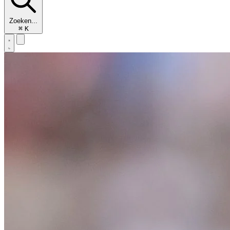
Zoeken...
⌘
K