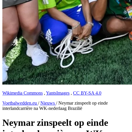
Wikimedia Commons
,
YantsImages
,
CC BY-SA 4.0
Voetbalwedden.eu
/
Nieuws
/
Neymar zinspeelt op einde
interlandcarrière na WK-nederlaag Brazilië
Neymar zinspeelt op einde