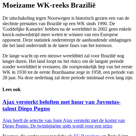
Moeizame WK-reeks Brazilië
De uitschakeling tegen Noorwegen is historisch gezien een van de
slechtste prestaties van Brazilië op een WK sinds 1990. De
'Goddelijke Kanaries' hebben na de wereldtitel in 2002 geen enkele
knock-outwedstrijd meer weten te winnen van een Europese
opponent. Deze statistiek onderstreept de aanhoudende uitdagingen
die het land ondervindt in de latere fases van het toernooi.
De lange wacht op een nieuwe wereldtitel zal voor Brazilië nog
langer duren. Het land loopt nu het risico om de langste periode
zonder wereldtitel te evenaren, die oorspronkelijk liep van het eerste
WK in 1930 tot de eerste Braziliaanse zege in 1958, een periode van
28 jaar. Na deze nederlaag zal deze periode minimaal even lang zijn.
Lees ook
Ajax versterkt beloften met huur van Juventus-
talent Diego Pugno
Ajax heeft de selectie van Jong Ajax versterkt met de komst van
Diego Pugno. De twintigjarige spits wordt voor een seizo