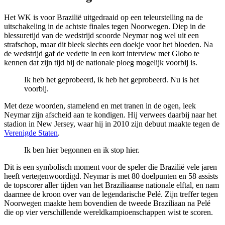
Het WK is voor Brazilië uitgedraaid op een teleurstelling na de
uitschakeling in de achtste finales tegen Noorwegen. Diep in de
blessuretijd van de wedstrijd scoorde Neymar nog wel uit een
strafschop, maar dit bleek slechts een doekje voor het bloeden. Na
de wedstrijd gaf de vedette in een kort interview met Globo te
kennen dat zijn tijd bij de nationale ploeg mogelijk voorbij is.
Ik heb het geprobeerd, ik heb het geprobeerd. Nu is het
voorbij.
Met deze woorden, stamelend en met tranen in de ogen, leek
Neymar zijn afscheid aan te kondigen. Hij verwees daarbij naar het
stadion in New Jersey, waar hij in 2010 zijn debuut maakte tegen de
Verenigde Staten
.
Ik ben hier begonnen en ik stop hier.
Dit is een symbolisch moment voor de speler die Brazilië vele jaren
heeft vertegenwoordigd. Neymar is met 80 doelpunten en 58 assists
de topscorer aller tijden van het Braziliaanse nationale elftal, en nam
daarmee de kroon over van de legendarische Pelé. Zijn treffer tegen
Noorwegen maakte hem bovendien de tweede Braziliaan na Pelé
die op vier verschillende wereldkampioenschappen wist te scoren.