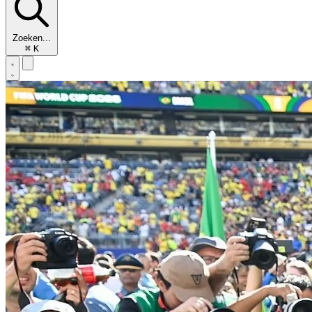
Zoeken...
⌘
K