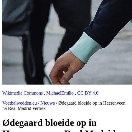
Wikimedia Commons
,
MichaelEmilio
,
CC BY 4.0
Voetbalwedden.eu
/
Nieuws
/
Ødegaard bloeide op in Heerenveen
na Real Madrid-vertrek
Ødegaard bloeide op in