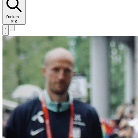
Zoeken...
⌘
K