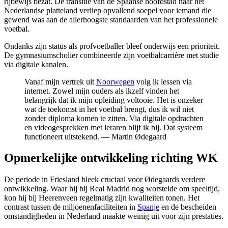
rijbewijs bezat. De transitie van de Spaanse hoofdstad naar het
Nederlandse platteland verliep opvallend soepel voor iemand die
gewend was aan de allerhoogste standaarden van het professionele
voetbal.
Ondanks zijn status als profvoetballer bleef onderwijs een prioriteit.
De gymnasiumscholier combineerde zijn voetbalcarrière met studie
via digitale kanalen.
Vanaf mijn vertrek uit
Noorwegen
volg ik lessen via
internet. Zowel mijn ouders als ikzelf vinden het
belangrijk dat ik mijn opleiding voltooie. Het is onzeker
wat de toekomst in het voetbal brengt, dus ik wil niet
zonder diploma komen te zitten. Via digitale opdrachten
en videogesprekken met leraren blijf ik bij. Dat systeem
functioneert uitstekend. — Martin Ødegaard
Opmerkelijke ontwikkeling richting WK
De periode in Friesland bleek cruciaal voor Ødegaards verdere
ontwikkeling. Waar hij bij Real Madrid nog worstelde om speeltijd,
kon hij bij Heerenveen regelmatig zijn kwaliteiten tonen. Het
contrast tussen de miljoenenfaciliteiten in
Spanje
en de bescheiden
omstandigheden in Nederland maakte weinig uit voor zijn prestaties.