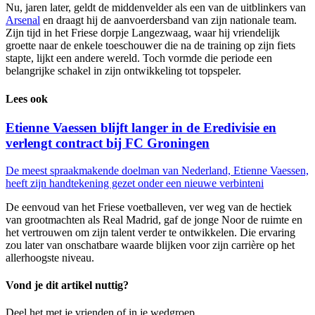
Nu, jaren later, geldt de middenvelder als een van de uitblinkers van
Arsenal
en draagt hij de aanvoerdersband van zijn nationale team.
Zijn tijd in het Friese dorpje Langezwaag, waar hij vriendelijk
groette naar de enkele toeschouwer die na de training op zijn fiets
stapte, lijkt een andere wereld. Toch vormde die periode een
belangrijke schakel in zijn ontwikkeling tot topspeler.
Lees ook
Etienne Vaessen blijft langer in de Eredivisie en
verlengt contract bij FC Groningen
De meest spraakmakende doelman van Nederland, Etienne Vaessen,
heeft zijn handtekening gezet onder een nieuwe verbinteni
De eenvoud van het Friese voetballeven, ver weg van de hectiek
van grootmachten als Real Madrid, gaf de jonge Noor de ruimte en
het vertrouwen om zijn talent verder te ontwikkelen. Die ervaring
zou later van onschatbare waarde blijken voor zijn carrière op het
allerhoogste niveau.
Vond je dit artikel nuttig?
Deel het met je vrienden of in je wedgroep.