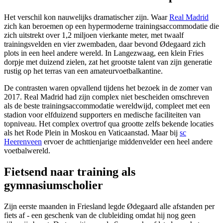
Het verschil kon nauwelijks dramatischer zijn. Waar
Real Madrid
zich kan beroemen op een hypermoderne trainingsaccommodatie die
zich uitstrekt over 1,2 miljoen vierkante meter, met twaalf
trainingsvelden en vier zwembaden, daar bevond Ødegaard zich
plots in een heel andere wereld. In Langezwaag, een klein Fries
dorpje met duizend zielen, zat het grootste talent van zijn generatie
rustig op het terras van een amateurvoetbalkantine.
De contrasten waren opvallend tijdens het bezoek in de zomer van
2017. Real Madrid had zijn complex niet bescheiden omschreven
als de beste trainingsaccommodatie wereldwijd, compleet met een
stadion voor elfduizend supporters en medische faciliteiten van
topniveau. Het complex overtrof qua grootte zelfs bekende locaties
als het Rode Plein in Moskou en Vaticaanstad. Maar bij
sc
Heerenveen
ervoer de achttienjarige middenvelder een heel andere
voetbalwereld.
Fietsend naar training als
gymnasiumscholier
Zijn eerste maanden in Friesland legde Ødegaard alle afstanden per
fiets af - een geschenk van de clubleiding omdat hij nog geen