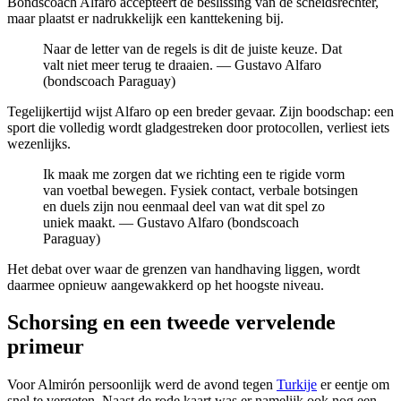
Bondscoach Alfaro accepteert de beslissing van de scheidsrechter,
maar plaatst er nadrukkelijk een kanttekening bij.
Naar de letter van de regels is dit de juiste keuze. Dat
valt niet meer terug te draaien. — Gustavo Alfaro
(bondscoach Paraguay)
Tegelijkertijd wijst Alfaro op een breder gevaar. Zijn boodschap: een
sport die volledig wordt gladgestreken door protocollen, verliest iets
wezenlijks.
Ik maak me zorgen dat we richting een te rigide vorm
van voetbal bewegen. Fysiek contact, verbale botsingen
en duels zijn nou eenmaal deel van wat dit spel zo
uniek maakt. — Gustavo Alfaro (bondscoach
Paraguay)
Het debat over waar de grenzen van handhaving liggen, wordt
daarmee opnieuw aangewakkerd op het hoogste niveau.
Schorsing en een tweede vervelende
primeur
Voor Almirón persoonlijk werd de avond tegen
Turkije
er eentje om
snel te vergeten. Naast de rode kaart was er namelijk ook nog een