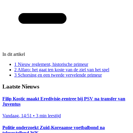
In dit artikel
1
Nieuw reglement, historische primeur
2
Alfaro: het gaat ten koste van de ziel van het spel
3
Schorsing en een tweede vervelende primeur
Laatste Nieuws
Filip Kostic maakt Eredivisie-rentree bij PSV na transfer van
Juventus
Vandaag, 14:51
•
3 min leestijd
Politie onderzoekt Zuid-Koreaanse voetbalbond na
teleurstellend WK