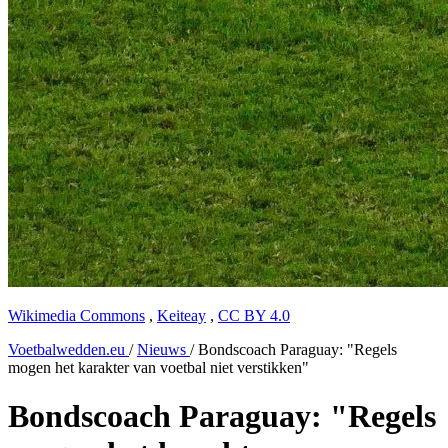
Wikimedia Commons
,
Keiteay
,
CC BY 4.0
Voetbalwedden.eu
/
Nieuws
/
Bondscoach Paraguay: "Regels
mogen het karakter van voetbal niet verstikken"
Bondscoach Paraguay: "Regels