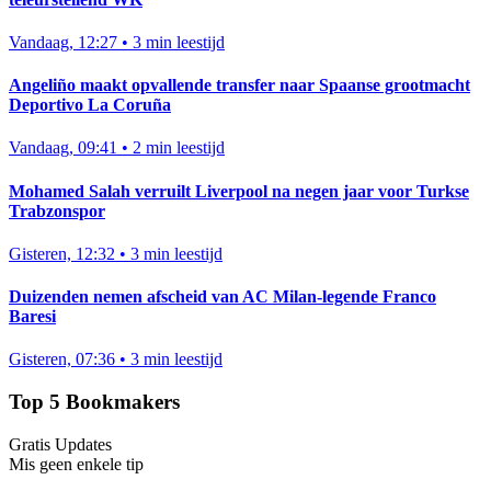
Vandaag, 12:27
•
3 min leestijd
Angeliño maakt opvallende transfer naar Spaanse grootmacht
Deportivo La Coruña
Vandaag, 09:41
•
2 min leestijd
Mohamed Salah verruilt Liverpool na negen jaar voor Turkse
Trabzonspor
Gisteren, 12:32
•
3 min leestijd
Duizenden nemen afscheid van AC Milan-legende Franco
Baresi
Gisteren, 07:36
•
3 min leestijd
Top 5 Bookmakers
Gratis Updates
Mis geen enkele tip