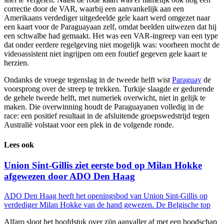
correctie door de VAR, waarbij een aanvankelijk aan een
Amerikaans verdediger uitgedeelde gele kaart werd omgezet naar
een kaart voor de Paraguayaan zelf, omdat beelden uitwezen dat hij
een schwalbe had gemaakt. Het was een VAR-ingreep van een type
dat onder eerdere regelgeving niet mogelijk was: voorheen mocht de
videoassistent niet ingrijpen om een foutief gegeven gele kaart te
herzien.
Ondanks de vroege tegenslag in de tweede helft wist
Paraguay
de
voorsprong over de streep te trekken. Turkije slaagde er gedurende
de gehele tweede helft, met numeriek overwicht, niet in gelijk te
maken. Die overwinning houdt de Paraguayanen volledig in de
race: een positief resultaat in de afsluitende groepswedstrijd tegen
Australië volstaat voor een plek in de volgende ronde.
Lees ook
Union Sint-Gillis ziet eerste bod op Milan Hokke
afgewezen door ADO Den Haag
ADO Den Haag heeft het openingsbod van Union Sint-Gillis op
verdediger Milan Hokke van de hand gewezen. De Belgische top
Alfaro sloot het hoofdstuk over zijn aanvaller af met een boodschap