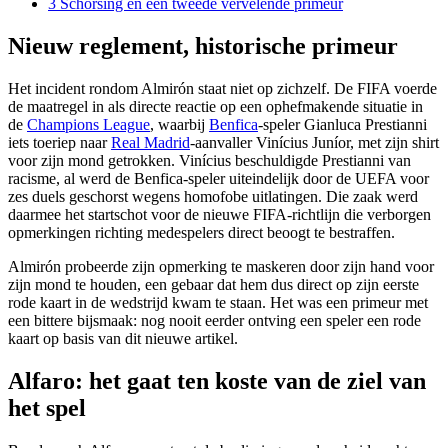
3
Schorsing en een tweede vervelende primeur
Nieuw reglement, historische primeur
Het incident rondom Almirón staat niet op zichzelf. De FIFA voerde
de maatregel in als directe reactie op een ophefmakende situatie in
de
Champions League
, waarbij
Benfica
-speler Gianluca Prestianni
iets toeriep naar
Real Madrid
-aanvaller Vinícius Juníor, met zijn shirt
voor zijn mond getrokken. Vinícius beschuldigde Prestianni van
racisme, al werd de Benfica-speler uiteindelijk door de UEFA voor
zes duels geschorst wegens homofobe uitlatingen. Die zaak werd
daarmee het startschot voor de nieuwe FIFA-richtlijn die verborgen
opmerkingen richting medespelers direct beoogt te bestraffen.
Almirón probeerde zijn opmerking te maskeren door zijn hand voor
zijn mond te houden, een gebaar dat hem dus direct op zijn eerste
rode kaart in de wedstrijd kwam te staan. Het was een primeur met
een bittere bijsmaak: nog nooit eerder ontving een speler een rode
kaart op basis van dit nieuwe artikel.
Alfaro: het gaat ten koste van de ziel van
het spel