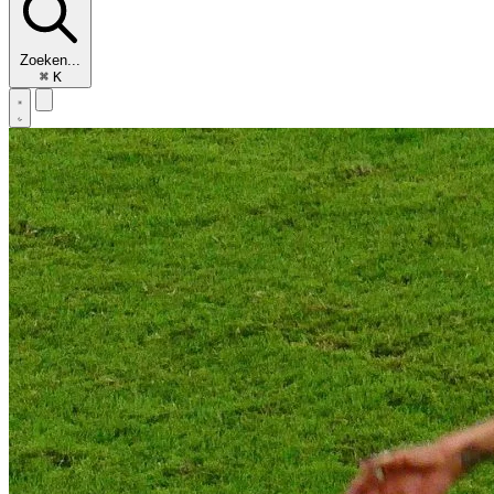
Zoeken...
⌘
K