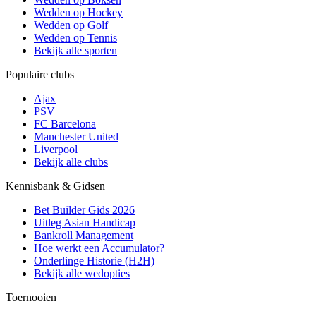
Wedden op Hockey
Wedden op Golf
Wedden op Tennis
Bekijk alle sporten
Populaire clubs
Ajax
PSV
FC Barcelona
Manchester United
Liverpool
Bekijk alle clubs
Kennisbank & Gidsen
Bet Builder Gids 2026
Uitleg Asian Handicap
Bankroll Management
Hoe werkt een Accumulator?
Onderlinge Historie (H2H)
Bekijk alle wedopties
Toernooien