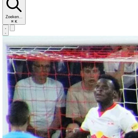
Zoeken...
⌘
K