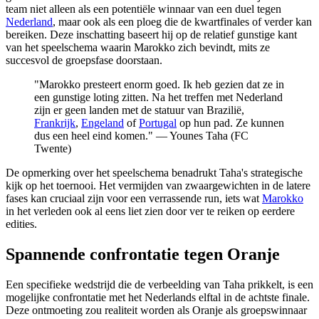
team niet alleen als een potentiële winnaar van een duel tegen
Nederland
, maar ook als een ploeg die de kwartfinales of verder kan
bereiken. Deze inschatting baseert hij op de relatief gunstige kant
van het speelschema waarin Marokko zich bevindt, mits ze
succesvol de groepsfase doorstaan.
"Marokko presteert enorm goed. Ik heb gezien dat ze in
een gunstige loting zitten. Na het treffen met Nederland
zijn er geen landen met de statuur van Brazilië,
Frankrijk
,
Engeland
of
Portugal
op hun pad. Ze kunnen
dus een heel eind komen." — Younes Taha (FC
Twente)
De opmerking over het speelschema benadrukt Taha's strategische
kijk op het toernooi. Het vermijden van zwaargewichten in de latere
fases kan cruciaal zijn voor een verrassende run, iets wat
Marokko
in het verleden ook al eens liet zien door ver te reiken op eerdere
edities.
Spannende confrontatie tegen Oranje
Een specifieke wedstrijd die de verbeelding van Taha prikkelt, is een
mogelijke confrontatie met het Nederlands elftal in de achtste finale.
Deze ontmoeting zou realiteit worden als Oranje als groepswinnaar