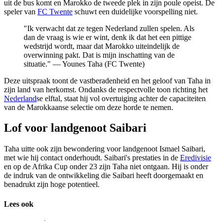
uit de bus komt en Marokko de tweede plek in zijn poule opeist. De
speler van
FC Twente
schuwt een duidelijke voorspelling niet.
"Ik verwacht dat ze tegen Nederland zullen spelen. Als
dan de vraag is wie er wint, denk ik dat het een pittige
wedstrijd wordt, maar dat Marokko uiteindelijk de
overwinning pakt. Dat is mijn inschatting van de
situatie." — Younes Taha (FC Twente)
Deze uitspraak toont de vastberadenheid en het geloof van Taha in
zijn land van herkomst. Ondanks de respectvolle toon richting het
Nederland
se elftal, staat hij vol overtuiging achter de capaciteiten
van de Marokkaanse selectie om deze horde te nemen.
Lof voor landgenoot Saibari
Taha uitte ook zijn bewondering voor landgenoot Ismael Saibari,
met wie hij contact onderhoudt. Saibari's prestaties in de
Eredivisie
en op de Afrika Cup onder 23 zijn Taha niet ontgaan. Hij is onder
de indruk van de ontwikkeling die Saibari heeft doorgemaakt en
benadrukt zijn hoge potentieel.
Lees ook