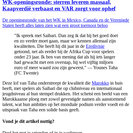
WK-openingsronde: sterren leveren massaal,
Kaapverdië verbaast en VAR zorgt voor ophef
De openingsronde van het WK in Mexico, Canada en de Verenigde
Staten heeft alles laten zien wat een groot toernooi beloo
"Ik spreek met Saibari. Dan zeg ik dat hij het goed doet
en zo verder moet gaan, maar we kennen allemaal zijn
kwaliteiten. Die heeft hij dit jaar in de
Eredivisie
getoond, net als eerder bij de Afrika Cup voor spelers
onder 23 jaar. Ik ben van mening dat als hij iets langer
had gewacht met een overstap, hij wel vijftig miljoen
euro of meer waard zou zijn geweest." — Younes Taha
(FC Twente)
Deze lof van Taha onderstreept de kwaliteit die
Marokko
in huis
heeft, met spelers als Saibari die op clubniveau en internationaal
jeugdniveau al hun stempel drukken. Het schetst een beeld van een
Marokkaanse ploeg met zowel gevestigde namen als aanstormend
talent, wat hun ambities op het mondiale podium verder voedt en de
uitspraak van Taha een solide basis geeft.
Vond je dit artikel nuttig?
Deel het met je vrienden of in je wedgroep.