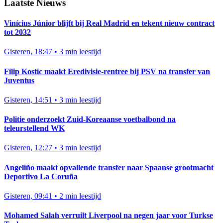
Laatste Nieuws
Vinícius Júnior blijft bij Real Madrid en tekent nieuw contract
tot 2032
Gisteren, 18:47
•
3 min leestijd
Filip Kostic maakt Eredivisie-rentree bij PSV na transfer van
Juventus
Gisteren, 14:51
•
3 min leestijd
Politie onderzoekt Zuid-Koreaanse voetbalbond na
teleurstellend WK
Gisteren, 12:27
•
3 min leestijd
Angeliño maakt opvallende transfer naar Spaanse grootmacht
Deportivo La Coruña
Gisteren, 09:41
•
2 min leestijd
Mohamed Salah verruilt Liverpool na negen jaar voor Turkse