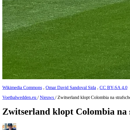
Wikimedia Commons
,
Omar David Sandoval Sida
,
CC BY-SA 4.0
Voetbalwedden.eu
/
Nieuws
/
Zwitserland klopt Colombia na strafsch
Zwitserland klopt Colombia na 