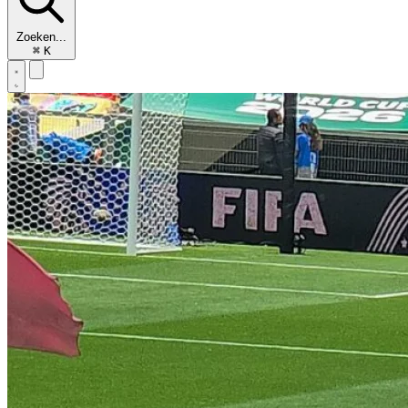
Zoeken...
⌘
K