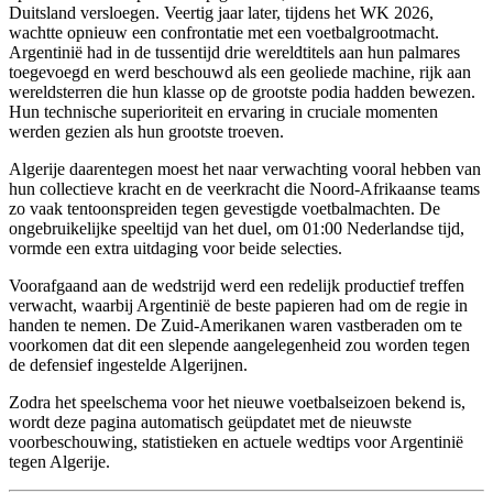
Duitsland versloegen. Veertig jaar later, tijdens het WK 2026,
wachtte opnieuw een confrontatie met een voetbalgrootmacht.
Argentinië had in de tussentijd drie wereldtitels aan hun palmares
toegevoegd en werd beschouwd als een geoliede machine, rijk aan
wereldsterren die hun klasse op de grootste podia hadden bewezen.
Hun technische superioriteit en ervaring in cruciale momenten
werden gezien als hun grootste troeven.
Algerije daarentegen moest het naar verwachting vooral hebben van
hun collectieve kracht en de veerkracht die Noord-Afrikaanse teams
zo vaak tentoonspreiden tegen gevestigde voetbalmachten. De
ongebruikelijke speeltijd van het duel, om 01:00 Nederlandse tijd,
vormde een extra uitdaging voor beide selecties.
Voorafgaand aan de wedstrijd werd een redelijk productief treffen
verwacht, waarbij Argentinië de beste papieren had om de regie in
handen te nemen. De Zuid-Amerikanen waren vastberaden om te
voorkomen dat dit een slepende aangelegenheid zou worden tegen
de defensief ingestelde Algerijnen.
Zodra het speelschema voor het nieuwe voetbalseizoen bekend is,
wordt deze pagina automatisch geüpdatet met de nieuwste
voorbeschouwing, statistieken en actuele wedtips voor Argentinië
tegen Algerije.