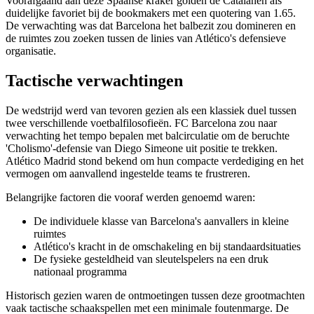
Voorafgaand aan deze Spaanse kraker golden de Catalanen als
duidelijke favoriet bij de bookmakers met een quotering van 1.65.
De verwachting was dat Barcelona het balbezit zou domineren en
de ruimtes zou zoeken tussen de linies van Atlético's defensieve
organisatie.
Tactische verwachtingen
De wedstrijd werd van tevoren gezien als een klassiek duel tussen
twee verschillende voetbalfilosofieën. FC Barcelona zou naar
verwachting het tempo bepalen met balcirculatie om de beruchte
'Cholismo'-defensie van Diego Simeone uit positie te trekken.
Atlético Madrid stond bekend om hun compacte verdediging en het
vermogen om aanvallend ingestelde teams te frustreren.
Belangrijke factoren die vooraf werden genoemd waren:
De individuele klasse van Barcelona's aanvallers in kleine
ruimtes
Atlético's kracht in de omschakeling en bij standaardsituaties
De fysieke gesteldheid van sleutelspelers na een druk
nationaal programma
Historisch gezien waren de ontmoetingen tussen deze grootmachten
vaak tactische schaakspellen met een minimale foutenmarge. De