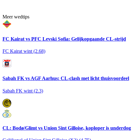
Meer wedtips
FC Kairat vs PFC Levski Sofia: Gelijkopgaande CL-strijd
FC Kairat wint (2.68)
Sabah FK vs AGF Aarhus: CL-clash met licht thuisvoordeel
Sabah FK wint (2.3)
CL: Bodø/Glimt vs Union Sint Gilloise, koploper is underdog