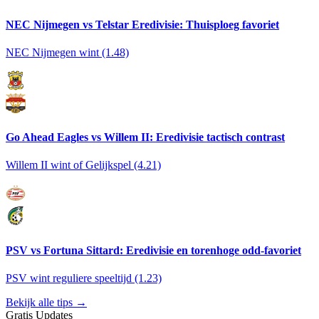
NEC Nijmegen vs Telstar Eredivisie: Thuisploeg favoriet
NEC Nijmegen wint (1.48)
Go Ahead Eagles vs Willem II: Eredivisie tactisch contrast
Willem II wint of Gelijkspel (4.21)
PSV vs Fortuna Sittard: Eredivisie en torenhoge odd-favoriet
PSV wint reguliere speeltijd (1.23)
Bekijk alle tips →
Gratis Updates