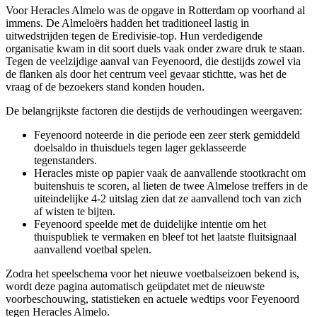
Voor Heracles Almelo was de opgave in Rotterdam op voorhand al
immens. De Almeloërs hadden het traditioneel lastig in
uitwedstrijden tegen de Eredivisie-top. Hun verdedigende
organisatie kwam in dit soort duels vaak onder zware druk te staan.
Tegen de veelzijdige aanval van Feyenoord, die destijds zowel via
de flanken als door het centrum veel gevaar stichtte, was het de
vraag of de bezoekers stand konden houden.
De belangrijkste factoren die destijds de verhoudingen weergaven:
Feyenoord noteerde in die periode een zeer sterk gemiddeld
doelsaldo in thuisduels tegen lager geklasseerde
tegenstanders.
Heracles miste op papier vaak de aanvallende stootkracht om
buitenshuis te scoren, al lieten de twee Almelose treffers in de
uiteindelijke 4-2 uitslag zien dat ze aanvallend toch van zich
af wisten te bijten.
Feyenoord speelde met de duidelijke intentie om het
thuispubliek te vermaken en bleef tot het laatste fluitsignaal
aanvallend voetbal spelen.
Zodra het speelschema voor het nieuwe voetbalseizoen bekend is,
wordt deze pagina automatisch geüpdatet met de nieuwste
voorbeschouwing, statistieken en actuele wedtips voor Feyenoord
tegen Heracles Almelo.