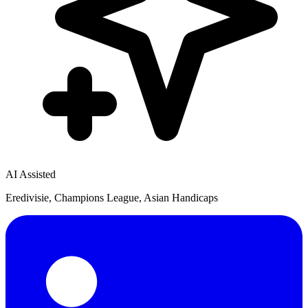
AI Assisted
Eredivisie, Champions League, Asian Handicaps