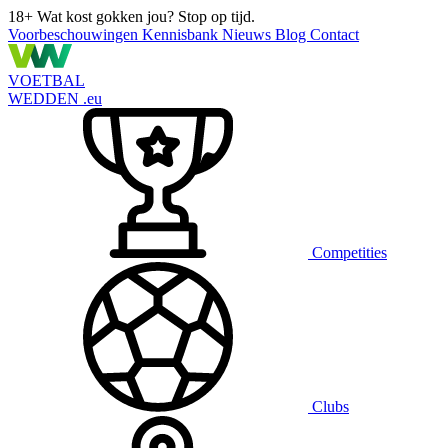
18+
Wat kost gokken jou? Stop op tijd.
Voorbeschouwingen
Kennisbank
Nieuws
Blog
Contact
VOETBAL
WEDDEN
.eu
Competities
Clubs