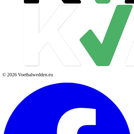
© 2026 Voetbalwedden.eu