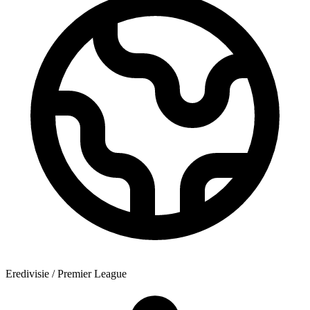
Eredivisie / Premier League