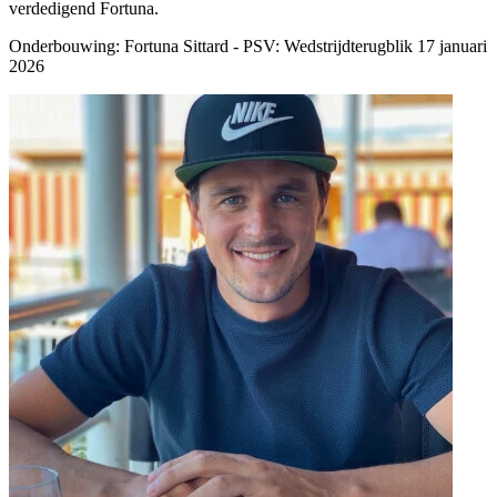
verdedigend Fortuna.
Onderbouwing:
Fortuna Sittard - PSV: Wedstrijdterugblik 17 januari
2026