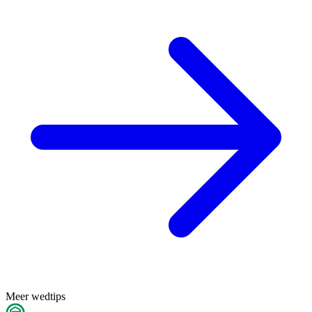
Meer wedtips