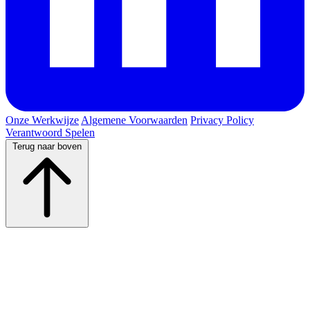
Onze Werkwijze
Algemene Voorwaarden
Privacy Policy
Verantwoord Spelen
Terug naar boven